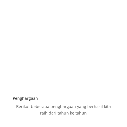
elektronik rumah tangga, dengan pilihan produk
yang lengkap, inovatif, dan selalu mengikuti
perkembangan teknologi terbaru.
PT. Sumber Multi Sejahtera