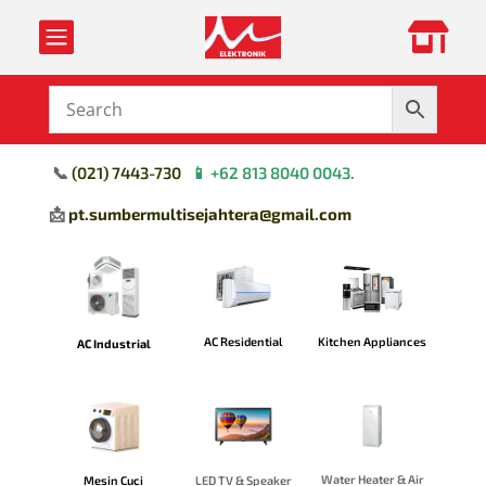


📞
(
021) 7443-730
📱
+62 813 8040 0043
.
📩
pt.sumbermultisejahtera@gmail.com
Kitchen Appliances
AC Residential
AC Industrial
Water Heater & Air
Mesin Cuci
LED TV & Speaker