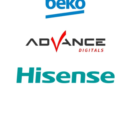
KULKAS MINI BAR GEA
Jul 31, 2026
KUPAS KEUNIKAN DAN KEUNGGULAN DARI KULKAS
MINI GEA GMB Pernah kepikiran ga sih mau punya
kulkas...
KATEGORI PRODUK
MESIN CUCI
Produk
KITCHEN
AC
AC
Lainnya →