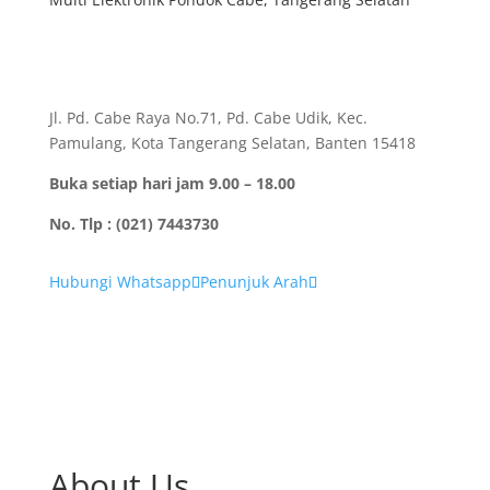
GEA
Sharp
AQUA Japan
Maspion
Midea
Beko
LG
Changhong
RSA
Toshiba
Denpoo
Advance
Merk Lainnya
Daimitsu
Reiwa
Ariston
Electrolux
Hisense
Sanken
Uchida
Samsung
Getra
Mitsubishi
HODA
Arashi
Tekom
COOCAA
Frigigate
ARISA
Kebijakan Privasi
Privacy Policy
Cookie Policy
Disclaimer