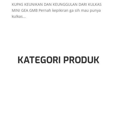
Jl. Cinere Raya No.80 blok m, Cinere, Kec. Cinere, Kota
Depok, Jawa Barat 16514
Buka setiap hari jam 9.00 – 18.00
No. Tlp : 0819-3171-9335
Hubungi Whatsapp
Penunjuk
Arah
Multi Elektronik Pondok
Cabe, Tangerang Selatan