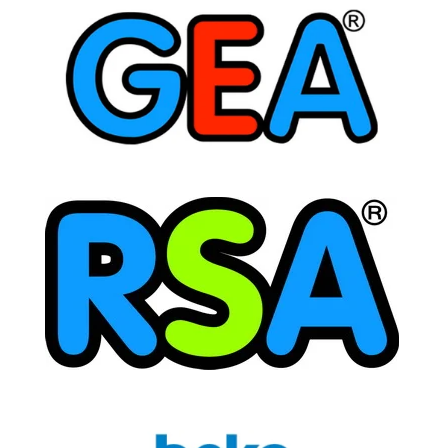
KULKAS MINI BAR GEA
Jul 31, 2026
KUPAS KEUNIKAN DAN KEUNGGULAN DARI KULKAS
MINI GEA GMB Pernah kepikiran ga sih mau punya
kulkas...
KUPAS KEUNIKAN DAN KEUNGGULAN DARI