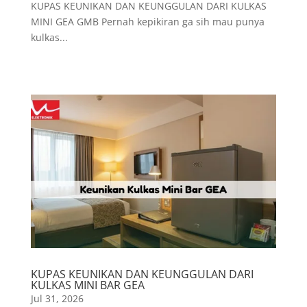
INSTALASI
Kami siap membantu anda dalam hal pemasangan barang elektronik terutama AC.
KERJASAMA INDUSTRI
Kami melayani kerjasama proyek skala nasional dengan pihak swasta, kontraktor, dan
pemerintah.
Cek Outlet Terdekat
Ayo kunjungi outlet kami di lokasi berikut ini!
Multi Elektronik Cinere Depok