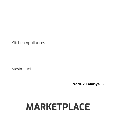
terjaga.
Freezer:
Penyimpanan beku dengan kapasitas
besar dan teknologi terbaru untuk menjaga
kesegaran bahan makanan dalam jangka waktu
lama.
Kompor:
Solusi memasak dengan teknologi
modern yang aman, hemat energi, dan tahan
lama.
Air Purifier:
Alat pembersih udara untuk
menciptakan lingkungan yang lebih sehat dan
bebas dari polusi di dalam rumah Anda.
Misi Kami:
Kami berkomitmen untuk memberikan
solusi elektronik rumah tangga yang inovatif, efisien,
dan ramah lingkungan, serta selalu berfokus pada
kepuasan pelanggan. Dengan jaringan distribusi
yang luas, kami siap melayani kebutuhan konsumen
di seluruh Indonesia.