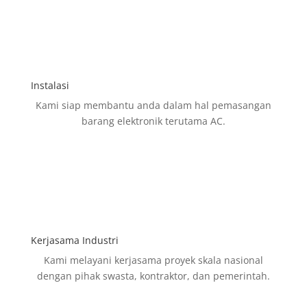
PT Sumber Multi Sejahtera hadir untuk menjadi
solusi dari segala kebutuhan elektronik rumah
tangga anda.
Mulai dari AC, Kulkas, Showcase, Freezer, Kompor,
hingga Air purifier kami menyediakan semuanya
dengan kualitas terjamin dan harga bersaing.
Main Menu
Beranda
Produk kami
Profil Perusahaan