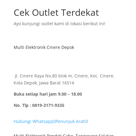
Artikel & Berita
Contact Us
Jl. Pd. Cabe Raya No.71, Pd. Cabe Udik, Kec.
Pamulang, Kota Tangerang Selatan, Banten 15418
pt.sumbermultisejahtera@gmail.com
(021) 7443730
+62 813 8040 0043 (Whatsapp Admin).
Top Brands
Panasonic
Modena
Daikin
Polytron
Gree