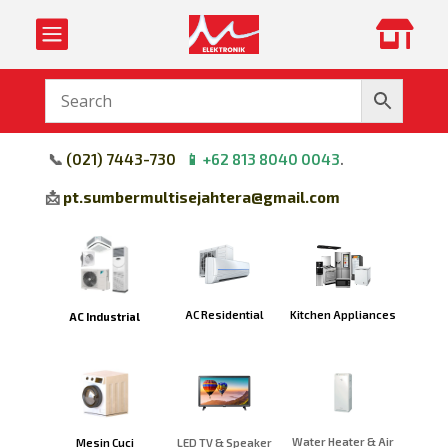


📞
(
021) 7443-730
📱
+62 813 8040 0043
.
📩
pt.sumbermultisejahtera@gmail.com
Kitchen Appliances
AC Residential
AC Industrial
Water Heater & Air
Mesin Cuci
LED TV & Speaker