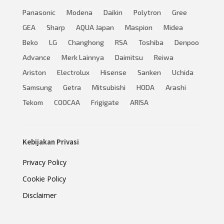
Panasonic
Modena
Daikin
Polytron
Gree
GEA
Sharp
AQUA Japan
Maspion
Midea
Beko
LG
Changhong
RSA
Toshiba
Denpoo
Advance
Merk Lainnya
Daimitsu
Reiwa
Ariston
Electrolux
Hisense
Sanken
Uchida
Samsung
Getra
Mitsubishi
HODA
Arashi
Tekom
COOCAA
Frigigate
ARISA
Kebijakan Privasi
Privacy Policy
Cookie Policy
Disclaimer