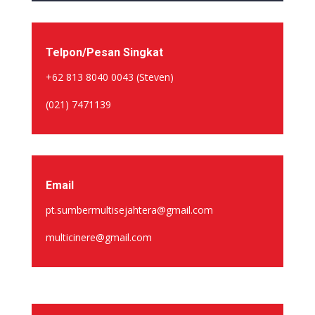
Telpon/Pesan Singkat
+62 813 8040 0043 (Steven)
(021) 7471139
Email
pt.sumbermultisejahtera@gmail.com
multicinere@gmail.com