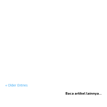
15-Minute Laundry Solution (InstaClean 15) Hassle-Free with
MODENA's Smart Sensor (MSense) Washing clothes can often
be...
Kenapa Elektronik Inverter Semakin Banyak Dicari? Dalam
beberapa tahun terakhir, istilah inverter semakin sering muncul
pada...
« Older Entries
Baca artikel lainnya…