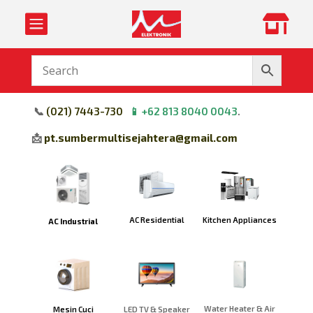


📞
(
021) 7443-730
📱
+62 813 8040 0043
.
📩
pt.sumbermultisejahtera@gmail.com
Kitchen Appliances
AC Residential
AC Industrial
Water Heater & Air
Mesin Cuci
LED TV & Speaker