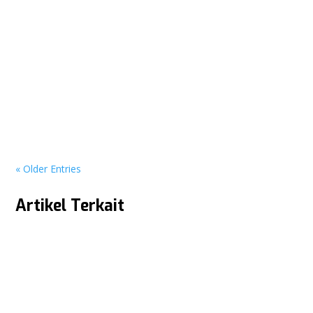
Pesta Diskon Hingga 70%! Intip Keseruan Booth Panasonic x
Multi Elektronik di PRJ Kemayoran 2026 JAKARTA – Gelaran
Pekan Raya...
« Older Entries
Artikel Terkait