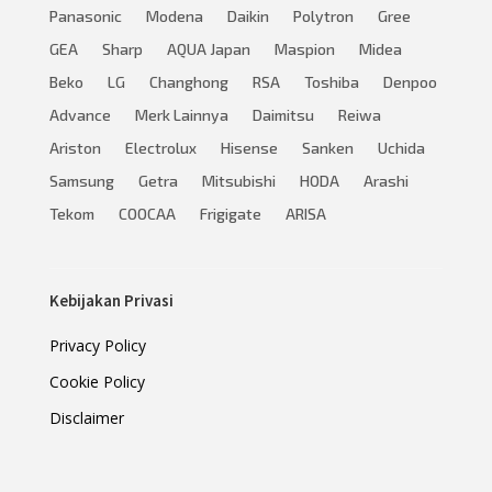
Panasonic
Modena
Daikin
Polytron
Gree
GEA
Sharp
AQUA Japan
Maspion
Midea
Beko
LG
Changhong
RSA
Toshiba
Denpoo
Advance
Merk Lainnya
Daimitsu
Reiwa
Ariston
Electrolux
Hisense
Sanken
Uchida
Samsung
Getra
Mitsubishi
HODA
Arashi
Tekom
COOCAA
Frigigate
ARISA
Kebijakan Privasi
Privacy Policy
Cookie Policy
Disclaimer