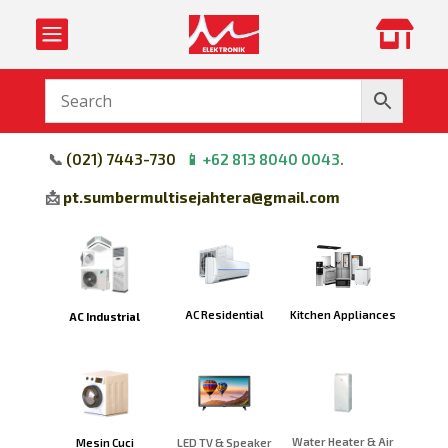


📞
(
021) 7443-730
📱
+62 813 8040 0043
.
📩
pt.sumbermultisejahtera@gmail.com
Kitchen Appliances
AC Residential
AC Industrial
Water Heater & Air
Mesin Cuci
LED TV & Speaker