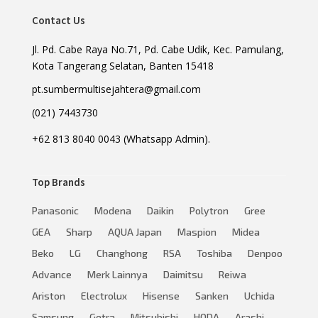
Contact Us
Jl. Pd. Cabe Raya No.71, Pd. Cabe Udik, Kec. Pamulang,
Kota Tangerang Selatan, Banten 15418
pt.sumbermultisejahtera@gmail.com
(021) 7443730
+62 813 8040 0043 (Whatsapp Admin).
Top Brands
Panasonic
Modena
Daikin
Polytron
Gree
GEA
Sharp
AQUA Japan
Maspion
Midea
Beko
LG
Changhong
RSA
Toshiba
Denpoo
Advance
Merk Lainnya
Daimitsu
Reiwa
Ariston
Electrolux
Hisense
Sanken
Uchida
Samsung
Getra
Mitsubishi
HODA
Arashi