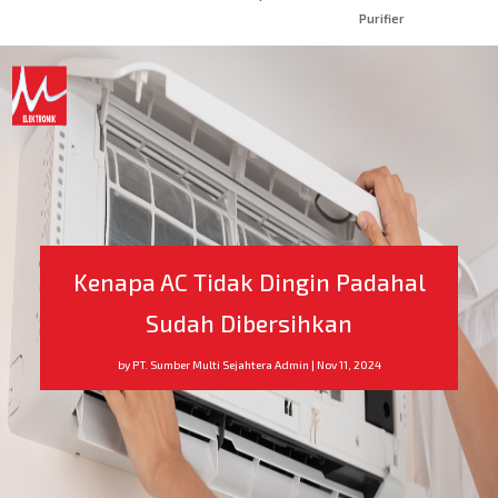
Purifier
Kenapa AC Tidak Dingin Padahal
Sudah Dibersihkan
by
PT. Sumber Multi Sejahtera Admin
|
Nov 11, 2024