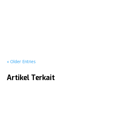
Pesta Diskon Hingga 70%! Intip Keseruan Booth Panasonic x
Multi Elektronik di PRJ Kemayoran 2026 JAKARTA – Gelaran
Pekan Raya...
« Older Entries
Artikel Terkait