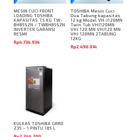
MESIN CUCI FRONT
TOSHIBA Mesin Cuci
LOADING TOSHIBA
Dua Tabung kapasitas
KAPASITAS 7,5 KG TW-
12 kg Model VH-J120MN
BH85S2N / TWBH85S2N
Twin Tub VHJ120MN
INVERTER GARANSI
VHJ 120 MN VHJ120 MN
RESMI
VHJ 120MN 2TABUNG
12KG
Rp
4.734.934
Rp
2.490.014
KULKAS TOSHIBA GRRD
235 – 1 PINTU 185 L
Rp
2.244.200