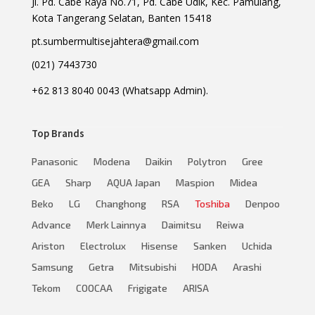
Jl. Pd. Cabe Raya No.71, Pd. Cabe Udik, Kec. Pamulang,
Kota Tangerang Selatan, Banten 15418
pt.sumbermultisejahtera@gmail.com
(021) 7443730
+62 813 8040 0043 (Whatsapp Admin).
Top Brands
Panasonic
Modena
Daikin
Polytron
Gree
GEA
Sharp
AQUA Japan
Maspion
Midea
Beko
LG
Changhong
RSA
Toshiba
Denpoo
Advance
Merk Lainnya
Daimitsu
Reiwa
Ariston
Electrolux
Hisense
Sanken
Uchida
Samsung
Getra
Mitsubishi
HODA
Arashi
Tekom
COOCAA
Frigigate
ARISA