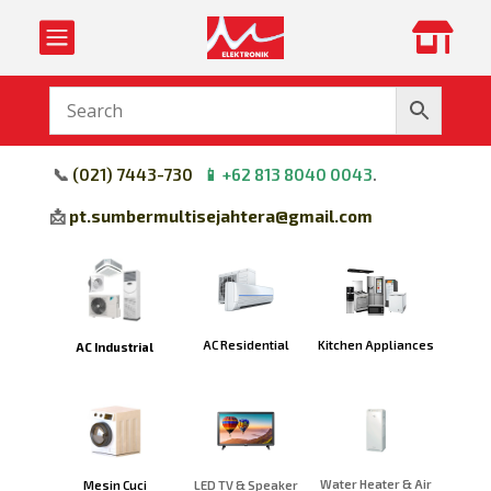


📞
(
021) 7443-730
📱
+62 813 8040 0043
.
📩
pt.sumbermultisejahtera@gmail.com
Kitchen Appliances
AC Residential
AC Industrial
Water Heater & Air
Mesin Cuci
LED TV & Speaker