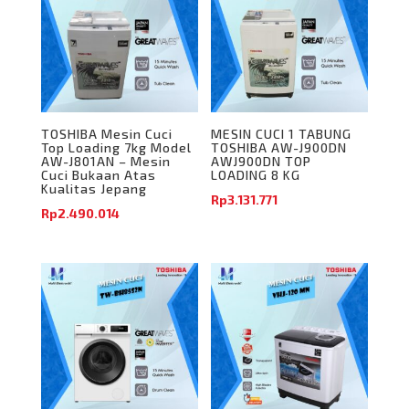
TOSHIBA Mesin Cuci
MESIN CUCI 1 TABUNG
Top Loading 7kg Model
TOSHIBA AW-J900DN
AW-J801AN – Mesin
AWJ900DN TOP
Cuci Bukaan Atas
LOADING 8 KG
Kualitas Jepang
Rp
3.131.771
Rp
2.490.014