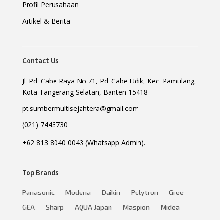
Profil Perusahaan
Artikel & Berita
Contact Us
Jl. Pd. Cabe Raya No.71, Pd. Cabe Udik, Kec. Pamulang,
Kota Tangerang Selatan, Banten 15418
pt.sumbermultisejahtera@gmail.com
(021) 7443730
+62 813 8040 0043 (Whatsapp Admin).
Top Brands
Panasonic
Modena
Daikin
Polytron
Gree
GEA
Sharp
AQUA Japan
Maspion
Midea