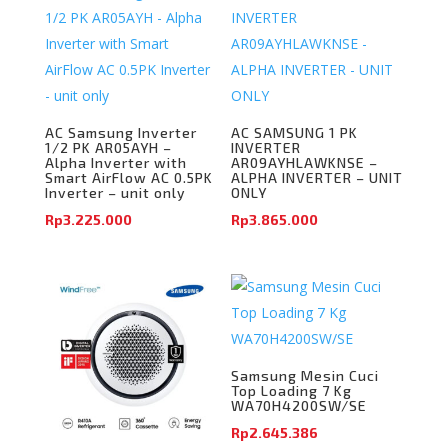
AC Samsung Inverter
AC SAMSUNG 1 PK
1/2 PK AR05AYH –
INVERTER
Alpha Inverter with
AR09AYHLAWKNSE –
Smart AirFlow AC 0.5PK
ALPHA INVERTER – UNIT
Inverter – unit only
ONLY
Rp
3.225.000
Rp
3.865.000
Samsung Mesin Cuci
Top Loading 7 Kg
WA70H4200SW/SE
Rp
2.645.386