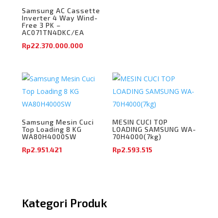
Samsung AC Cassette
Inverter 4 Way Wind-
Free 3 PK –
AC071TN4DKC/EA
Rp
22.370.000.000
Samsung Mesin Cuci
MESIN CUCI TOP
Top Loading 8 KG
LOADING SAMSUNG WA-
WA80H4000SW
70H4000(7kg)
Rp
2.951.421
Rp
2.593.515
Kategori Produk