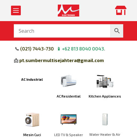


📞
(
021) 7443-730
📱
+62 813 8040 0043
.
📩
pt.sumbermultisejahtera@gmail.com
AC Industrial
Kitchen Appliances
AC Residential
Water Heater & Air
Mesin Cuci
LED TV & Speaker