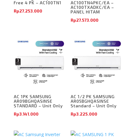
Free 4 PK – AC100TN1
AC100TN4PKC/EA –
AC100TXADKC/EA –
Rp
27.253.000
PANEL HITAM
Rp
27.573.000
AC 1PK SAMSUNG
AC 1/2 PK SAMSUNG
AR09BGHQASINSE
AR05BGHQASINSE
STANDARD – Unit Only
Standard – Unit Only
Rp
3.141.000
Rp
3.225.000