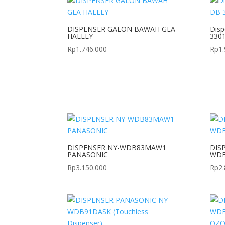
DISPENSER GALON BAWAH GEA
Disp
HALLEY
330
Rp
1.746.000
Rp
1
DISPENSER NY-WDB83MAW1
DIS
PANASONIC
WDB
Rp
3.150.000
Rp
2