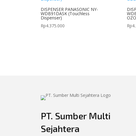
DISPENSER PANASONIC NY-
DIS
WDB91DASK (Touchless
WDB
Dispenser)
OZO
Rp
4.375.000
Rp
4
PT. Sumber Multi
Sejahtera