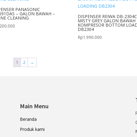
PENSER PANASONIC
91DAS – GALON BAWAH –
DISPENSER REIWA DB-2304C
NE CLEANING
MISTY GREY GALON BAWAH
KOMPRESOR BOTTOM LOAD
.200.000
DB2304
Rp
1.990.000
1
2
→
Main Menu
Beranda
Produk kami