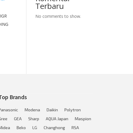
Terbaru
IGR
No comments to show.
ING
Top Brands
Panasonic
Modena
Daikin
Polytron
Gree
GEA
Sharp
AQUA Japan
Maspion
Midea
Beko
LG
Changhong
RSA