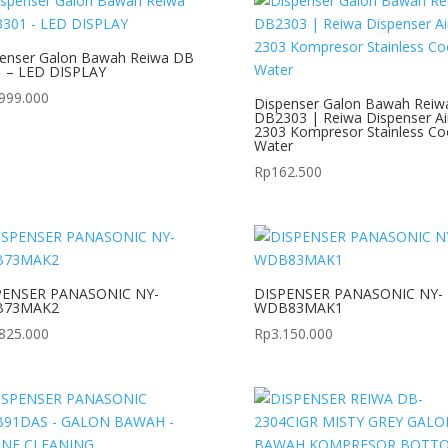
enser Galon Bawah Reiwa DB
1 – LED DISPLAY
.999.000
Dispenser Galon Bawah Reiw
DB2303 | Reiwa Dispenser Ai
2303 Kompresor Stainless Co
Water
Rp
162.500
PENSER PANASONIC NY-
DISPENSER PANASONIC NY-
73MAK2
WDB83MAK1
.825.000
Rp
3.150.000