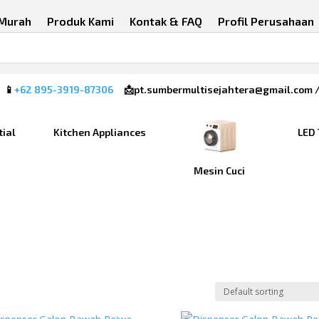
 Murah
Produk Kami
Kontak & FAQ
Profil Perusahaan
 📱
+62 895-3919-87306
📩pt.sumbermultisejahtera@gmail.com 
tial
Kitchen Appliances
LED 
Mesin Cuci