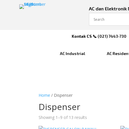
AC dan Elektronik
Kontak CS
📞 (
021) 7443-730
AC Industrial
AC Residen
Home
/ Dispenser
Dispenser
Showing 1–9 of 13 results