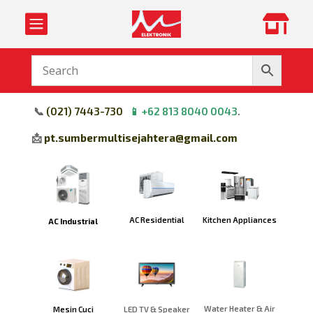


📞
(
021) 7443-730
📱
+62 813 8040 0043
.
📩
pt.sumbermultisejahtera@gmail.com
Kitchen Appliances
AC Residential
AC Industrial
Water Heater & Air
Mesin Cuci
LED TV & Speaker