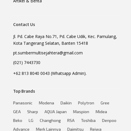
Artikel & Berita
Contact Us
Jl. Pd. Cabe Raya No.71, Pd. Cabe Udik, Kec. Pamulang,
Kota Tangerang Selatan, Banten 15418
pt.sumbermultisejahtera@gmail.com
(021) 7443730
+62 813 8040 0043 (Whatsapp Admin).
Top Brands
Panasonic
Modena
Daikin
Polytron
Gree
GEA
Sharp
AQUA Japan
Maspion
Midea
Beko
LG
Changhong
RSA
Toshiba
Denpoo
Advance
Merk Lainnya
Daimitsu
Reiwa