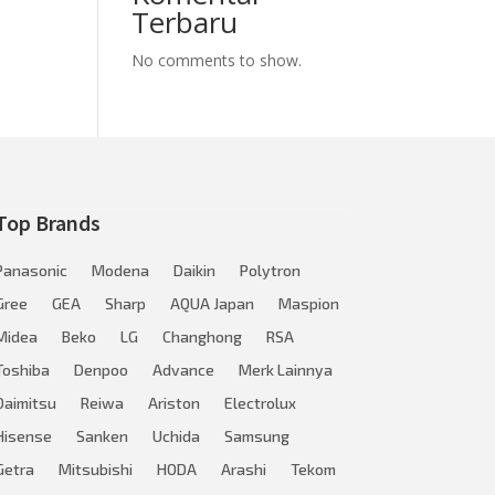
Terbaru
No comments to show.
Top Brands
Panasonic
Modena
Daikin
Polytron
Gree
GEA
Sharp
AQUA Japan
Maspion
Midea
Beko
LG
Changhong
RSA
Toshiba
Denpoo
Advance
Merk Lainnya
Daimitsu
Reiwa
Ariston
Electrolux
Hisense
Sanken
Uchida
Samsung
Getra
Mitsubishi
HODA
Arashi
Tekom