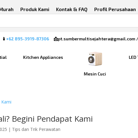
 Murah
Produk Kami
Kontak & FAQ
Profil Perusahaan
 📱
+62 895-3919-87306
📩pt.sumbermultisejahtera@gmail.com 
tial
Kitchen Appliances
LED 
Mesin Cuci
ali? Begini Pendapat Kami
2025
|
Tips dan Trik Perawatan