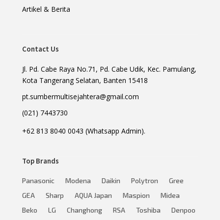
Artikel & Berita
Contact Us
Jl. Pd. Cabe Raya No.71, Pd. Cabe Udik, Kec. Pamulang,
Kota Tangerang Selatan, Banten 15418
pt.sumbermultisejahtera@gmail.com
(021) 7443730
+62 813 8040 0043 (Whatsapp Admin).
Top Brands
Panasonic
Modena
Daikin
Polytron
Gree
GEA
Sharp
AQUA Japan
Maspion
Midea
Beko
LG
Changhong
RSA
Toshiba
Denpoo