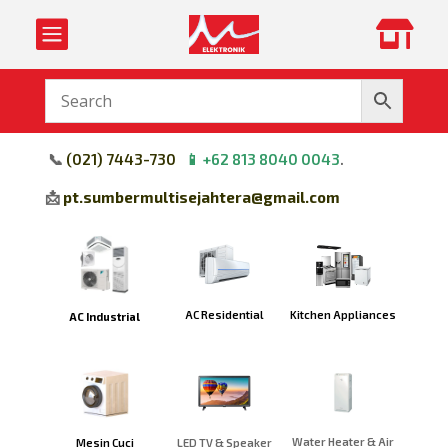


📞
(
021) 7443-730
📱
+62 813 8040 0043
.
📩
pt.sumbermultisejahtera@gmail.com
Kitchen Appliances
AC Residential
AC Industrial
Water Heater & Air
Mesin Cuci
LED TV & Speaker