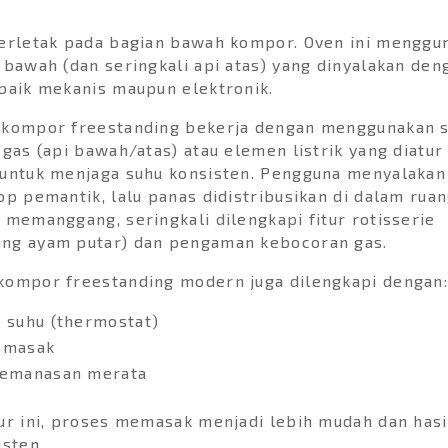
terletak pada bagian bawah kompor. Oven ini menggu
 bawah (dan seringkali api atas) yang dinyalakan den
baik mekanis maupun elektronik.
 kompor freestanding bekerja dengan menggunakan 
 gas (api bawah/atas) atau elemen listrik yang diatur
untuk menjaga suhu konsisten. Pengguna menyalakan
op pemantik, lalu panas didistribusikan di dalam ruan
 memanggang, seringkali dilengkapi fitur rotisserie
ng ayam putar) dan pengaman kebocoran gas.
kompor freestanding modern juga dilengkapi dengan
 suhu (thermostat)
emasak
pemanasan merata
ur ini, proses memasak menjadi lebih mudah dan has
isten.