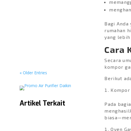
memangg
Pesta Diskon Hingga
70%! Intip Keseruan
menghang
Booth Panasonic x Multi
Elektronik di PRJ
Bagi Anda
Kemayoran 2026
rumahan hi
JAKARTA – Gelaran Pekan
yang lebih
Raya...
Cara 
Secara umu
kompor ga
« Older Entries
Berikut ad
Kompor
Artikel Terkait
Pada bagi
menghasilk
biasa—men
Oven Ga