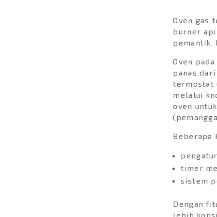
Oven gas 
burner api
pemantik, 
Oven pada
panas dari
termostat 
melalui kn
KUPAS KEUNIKAN DAN
oven untuk
KEUNGGULAN DARI
(pemangga
KULKAS MINI GEA GMB
Pernah kepikiran ga sih
Beberapa 
mau punya kulkas kecil
buat dikamar atau untuk...
pengatur
timer m
sistem 
Dengan fit
lebih kons