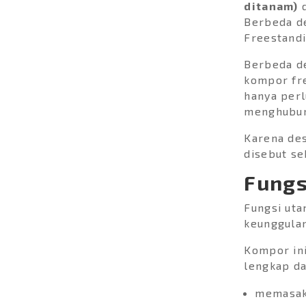
ditanam)
d
Hassle-Free with
Berbeda d
MODENA's Smart Sensor
Freestandi
(MSense) Washing
clothes can often be...
Berbeda d
kompor fre
hanya perl
menghubun
Karena des
disebut s
Fungs
Fungsi uta
keunggulan
Kompor in
lengkap da
memasak