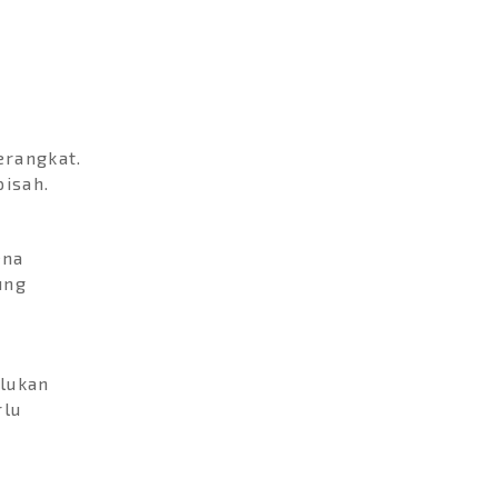
rangkat.
pisah.
ena
ung
lukan
rlu