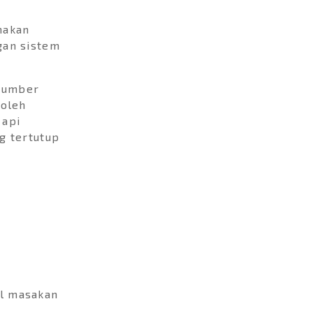
nakan
gan sistem
sumber
 oleh
 api
g tertutup
:
il masakan