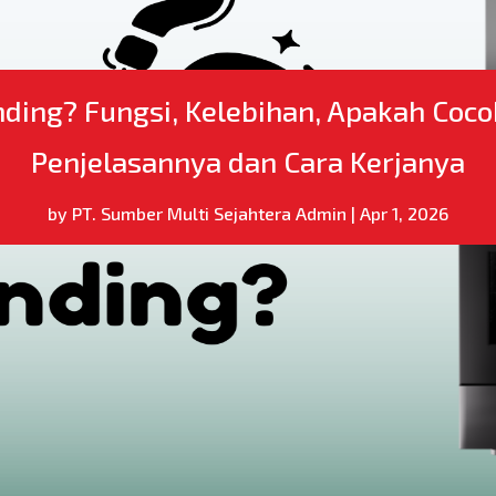
ding? Fungsi, Kelebihan, Apakah Coc
Penjelasannya dan Cara Kerjanya
by
PT. Sumber Multi Sejahtera Admin
|
Apr 1, 2026