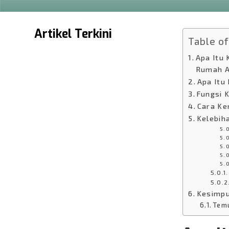
Artikel Terkini
Table o
Apa Itu 
Rumah A
Apa Itu
Fungsi 
Cara Ke
Kelebih
KUPAS KEUNIKAN DAN
Kesimpu
KEUNGGULAN DARI
Tem
KULKAS MINI GEA GMB
Pernah kepikiran ga sih