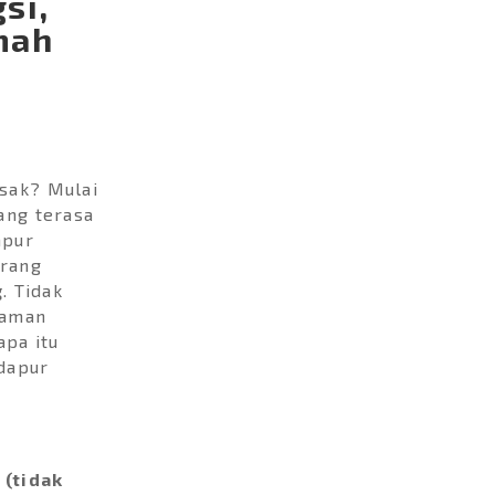
si,
mah
sak? Mulai
ang terasa
apur
orang
g
. Tidak
laman
apa itu
dapur
 (tidak