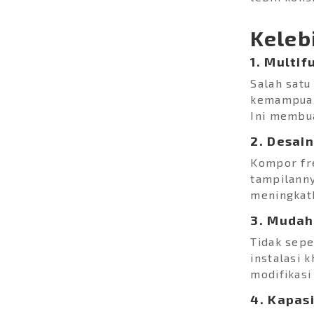
Keleb
1. Multif
Salah satu
kemampuan
Ini membua
2. Desai
Kompor fr
15-Minute Laundry
tampilann
Solution (InstaClean 15)
meningkatk
Hassle-Free with
3. Mudah
MODENA's Smart Sensor
(MSense) Washing
Tidak sep
clothes can often be...
instalasi 
modifikasi
4. Kapas