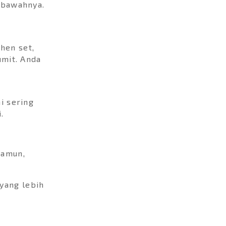
 bawahnya.
hen set,
umit. Anda
i sering
.
Namun,
yang lebih