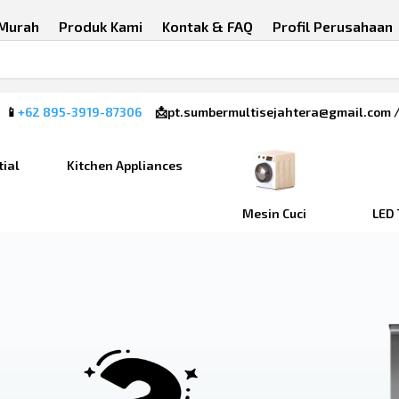
 Murah
Produk Kami
Kontak & FAQ
Profil Perusahaan
 📱
+62 895-3919-87306
📩pt.sumbermultisejahtera@gmail.com 
tial
Kitchen Appliances
Mesin Cuci
LED 