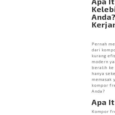
Apa I
mau punya kulkas kecil
Keleb
buat dikamar atau untuk...
Anda?
Kerja
Pernah me
dari kompo
kurang efi
modern yan
beralih ke
hanya sek
memasak ya
kompor fr
Anda?
Apa I
15-Minute Laundry
Kompor fr
Solution (InstaClean 15)