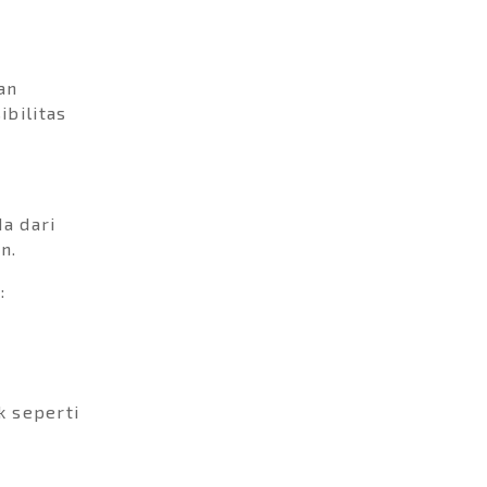
an
bilitas
a dari
n.
:
k seperti