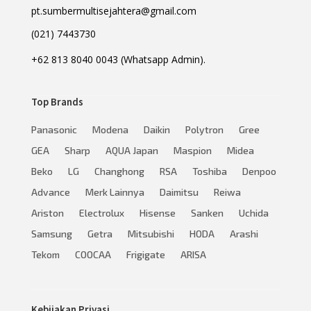
pt.sumbermultisejahtera@gmail.com
(021) 7443730
+62 813 8040 0043 (Whatsapp Admin).
Top Brands
Panasonic
Modena
Daikin
Polytron
Gree
GEA
Sharp
AQUA Japan
Maspion
Midea
Beko
LG
Changhong
RSA
Toshiba
Denpoo
Advance
Merk Lainnya
Daimitsu
Reiwa
Ariston
Electrolux
Hisense
Sanken
Uchida
Samsung
Getra
Mitsubishi
HODA
Arashi
Tekom
COOCAA
Frigigate
ARISA
Kebijakan Privasi