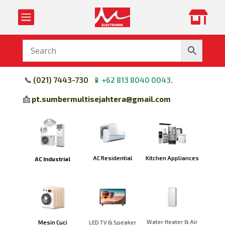


📞
(
021) 7443-730
📱
+62 813 8040 0043
.
📩
pt.sumbermultisejahtera@gmail.com
Kitchen Appliances
AC Residential
AC Industrial
Water Heater & Air
Mesin Cuci
LED TV & Speaker