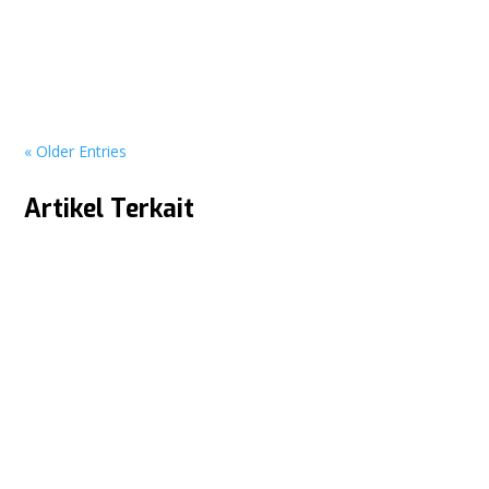
Pesta Diskon Hingga 70%! Intip Keseruan Booth Panasonic x
Multi Elektronik di PRJ Kemayoran 2026 JAKARTA – Gelaran
Pekan Raya...
« Older Entries
Artikel Terkait
KUPAS KEUNIKAN DAN KEUNGGULAN DARI KULKAS MINI GEA GMB
Pernah kepikiran ga sih mau punya kulkas kecil buat dikamar
atau untuk...