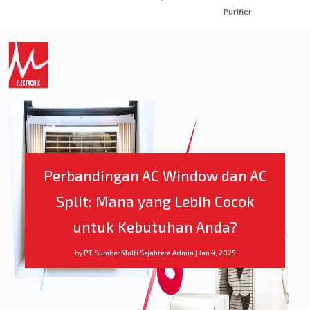
Purifier
Perbandingan AC Window dan AC
Split: Mana yang Lebih Cocok
untuk Kebutuhan Anda?
by
PT. Sumber Multi Sejahtera Admin
|
Jan 4, 2025