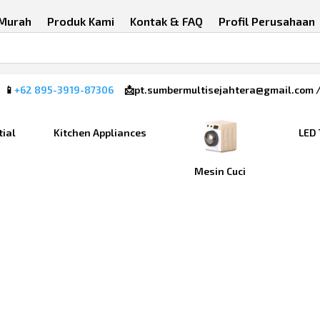
 Murah
Produk Kami
Kontak & FAQ
Profil Perusahaan
 📱
+62 895-3919-87306
📩pt.sumbermultisejahtera@gmail.com 
tial
Kitchen Appliances
LED 
Mesin Cuci