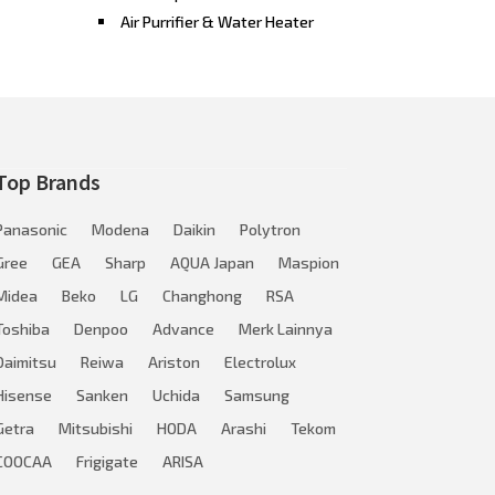
Air Purrifier & Water Heater
Top Brands
Panasonic
Modena
Daikin
Polytron
Gree
GEA
Sharp
AQUA Japan
Maspion
Midea
Beko
LG
Changhong
RSA
Toshiba
Denpoo
Advance
Merk Lainnya
Daimitsu
Reiwa
Ariston
Electrolux
Hisense
Sanken
Uchida
Samsung
Getra
Mitsubishi
HODA
Arashi
Tekom
COOCAA
Frigigate
ARISA