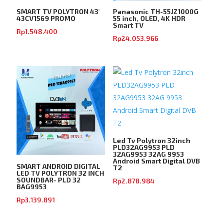
SMART TV POLYTRON 43″
Panasonic TH-55JZ1000G
43CV1569 PROMO
55 inch, OLED, 4K HDR
Smart TV
Rp
1.548.400
Rp
24.053.966
Led Tv Polytron 32inch
PLD32AG9953 PLD
32AG9953 32AG 9953
Android Smart Digital DVB
SMART ANDROID DIGITAL
T2
LED TV POLYTRON 32 INCH
SOUNDBAR- PLD 32
Rp
2.878.984
BAG9953
Rp
3.139.891