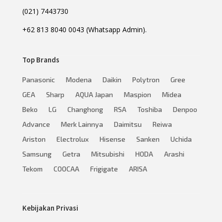
(021) 7443730
+62 813 8040 0043 (Whatsapp Admin).
Top Brands
Panasonic
Modena
Daikin
Polytron
Gree
GEA
Sharp
AQUA Japan
Maspion
Midea
Beko
LG
Changhong
RSA
Toshiba
Denpoo
Advance
Merk Lainnya
Daimitsu
Reiwa
Ariston
Electrolux
Hisense
Sanken
Uchida
Samsung
Getra
Mitsubishi
HODA
Arashi
Tekom
COOCAA
Frigigate
ARISA
Kebijakan Privasi