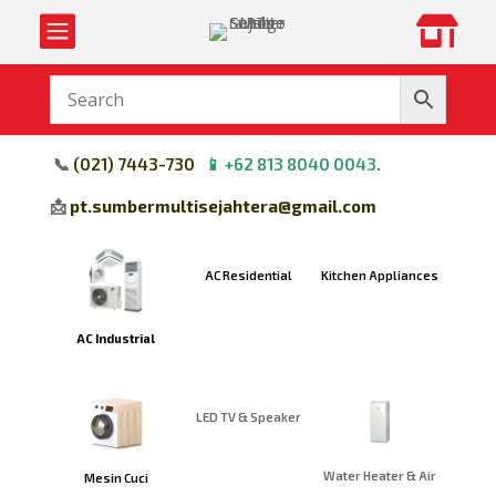


📞
(
021) 7443-730
📱
+62 813 8040 0043
.
📩
pt.sumbermultisejahtera@gmail.com
AC Residential
Kitchen Appliances
AC Industrial
LED TV & Speaker
Water Heater & Air
Mesin Cuci