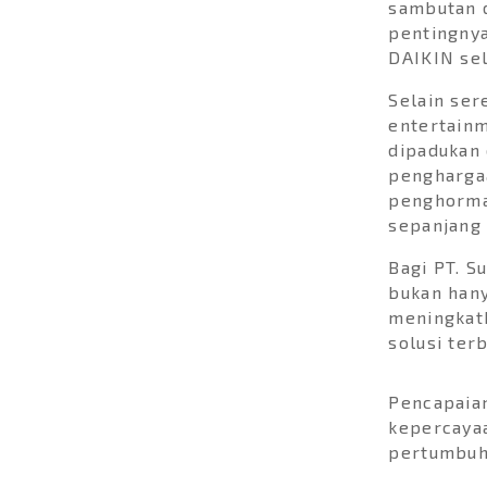
(MSense) Washing
sambutan 
clothes can often be...
pentingnya
DAIKIN se
Selain se
entertain
dipadukan
penghargaa
penghormat
sepanjang 
Bagi PT. S
bukan hany
meningkatk
solusi ter
Pencapaian
kepercaya
Pesta Diskon Hingga
pertumbuh
70%! Intip Keseruan