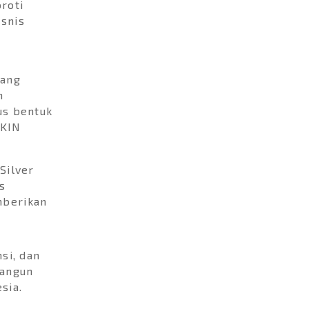
roti
isnis
yang
n
us bentuk
IKIN
Silver
s
mberikan
si, dan
bangun
esia.