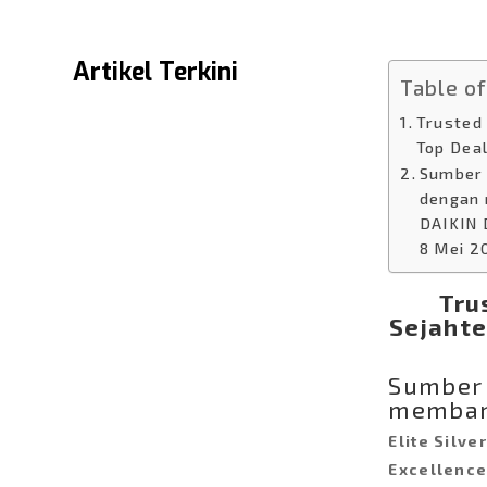
Artikel Terkini
Table o
Trusted
Top Deal
Sumber 
dengan 
DAIKIN 
8 Mei 2
Tru
Sejahte
KUPAS KEUNIKAN DAN
KEUNGGULAN DARI
Sumber 
KULKAS MINI GEA GMB
memban
Pernah kepikiran ga sih
Elite Silver
mau punya kulkas kecil
buat dikamar atau untuk...
Excellence