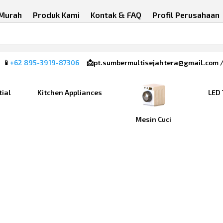
 Murah
Produk Kami
Kontak & FAQ
Profil Perusahaan
 📱
+62 895-3919-87306
📩pt.sumbermultisejahtera@gmail.com 
tial
Kitchen Appliances
LED 
Mesin Cuci