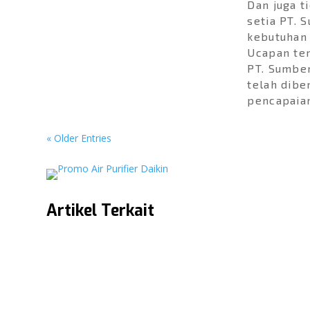
Booth Panasonic x Multi
Dan juga t
Elektronik di PRJ
setia PT. 
Kemayoran 2026
kebutuhan 
JAKARTA – Gelaran Pekan
Ucapan ter
Raya...
PT. Sumber
telah dibe
pencapaia
« Older Entries
Artikel Terkait