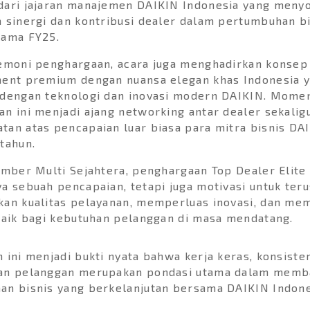
dari jajaran manajemen DAIKIN Indonesia yang menyo
 sinergi dan kontribusi dealer dalam pertumbuhan b
lama FY25.
remoni penghargaan, acara juga menghadirkan konsep
ment premium dengan nuansa elegan khas Indonesia 
 dengan teknologi dan inovasi modern DAIKIN. Mome
n ini menjadi ajang networking antar dealer sekalig
an atas pencapaian luar biasa para mitra bisnis DA
tahun.
umber Multi Sejahtera, penghargaan Top Dealer Elite 
a sebuah pencapaian, tetapi juga motivasi untuk teru
an kualitas pelayanan, memperluas inovasi, dan me
baik bagi kebutuhan pelanggan di masa mendatang.
 ini menjadi bukti nyata bahwa kerja keras, konsisten
an pelanggan merupakan pondasi utama dalam mem
an bisnis yang berkelanjutan bersama DAIKIN Indon