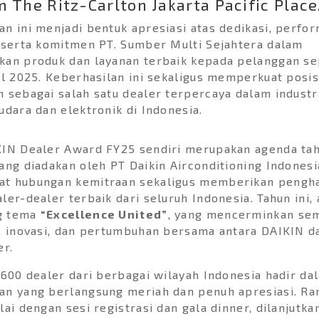
 The Ritz-Carlton Jakarta Pacific Place
n ini menjadi bentuk apresiasi atas dedikasi, perfo
 serta komitmen PT. Sumber Multi Sejahtera dalam
kan produk dan layanan terbaik kepada pelanggan s
al 2025. Keberhasilan ini sekaligus memperkuat posis
 sebagai salah satu dealer terpercaya dalam industr
udara dan elektronik di Indonesia.
KIN Dealer Award FY25 sendiri merupakan agenda ta
ang diadakan oleh PT Daikin Airconditioning Indonesi
t hubungan kemitraan sekaligus memberikan pengh
ler-dealer terbaik dari seluruh Indonesia. Tahun ini, 
g tema
“Excellence United”
, yang mencerminkan se
, inovasi, dan pertumbuhan bersama antara DAIKIN d
er.
 600 dealer dari berbagai wilayah Indonesia hadir d
n yang berlangsung meriah dan penuh apresiasi. Ra
lai dengan sesi registrasi dan gala dinner, dilanjutk