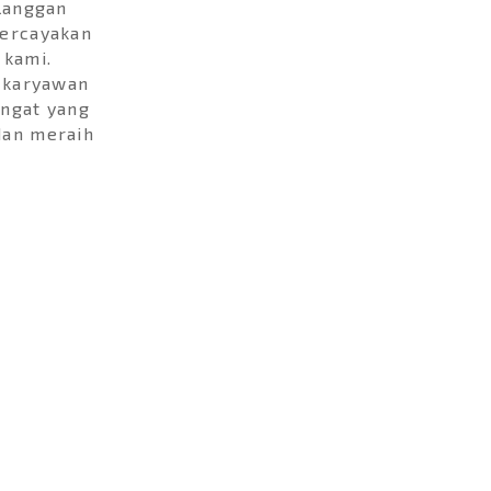
langgan
percayakan
 kami.
n karyawan
angat yang
dan meraih