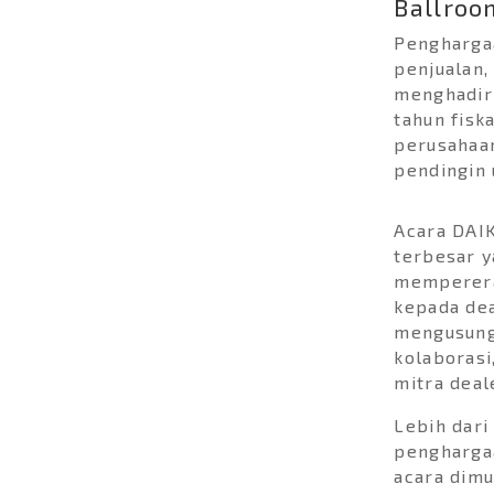
Ballroom
Penghargaa
penjualan,
menghadir
tahun fisk
perusahaan
pendingin 
Acara DAI
terbesar y
memperera
kepada dea
mengusun
kolaborasi
mitra deal
15-Minute Laundry
Solution (InstaClean 15)
Lebih dari
Hassle-Free with
penghargaa
MODENA's Smart Sensor
acara dimu