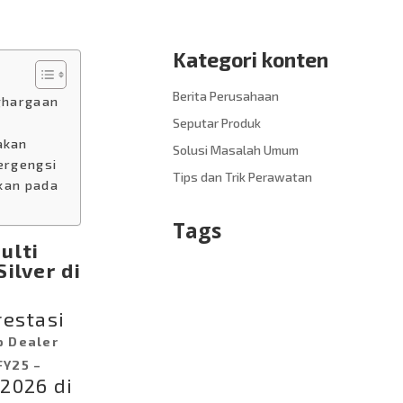
Kategori konten
Berita Perusahaan
nghargaan
Seputar Produk
akan
Solusi Masalah Umum
ergengsi
Tips dan Trik Perawatan
kan pada
Tags
ulti
ilver di
estasi
p Dealer
FY25 –
2026 di