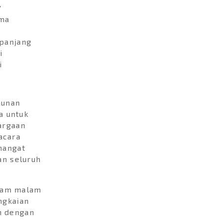
.
rma
epanjang
i
i
hunan
a untuk
argaan
acara
mangat
an seluruh
alam malam
ngkaian
an dengan