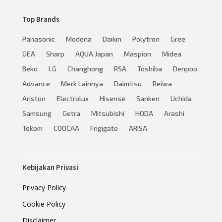
Top Brands
Panasonic
Modena
Daikin
Polytron
Gree
GEA
Sharp
AQUA Japan
Maspion
Midea
Beko
LG
Changhong
RSA
Toshiba
Denpoo
Advance
Merk Lainnya
Daimitsu
Reiwa
Ariston
Electrolux
Hisense
Sanken
Uchida
Samsung
Getra
Mitsubishi
HODA
Arashi
Tekom
COOCAA
Frigigate
ARISA
Kebijakan Privasi
Privacy Policy
Cookie Policy
Disclaimer