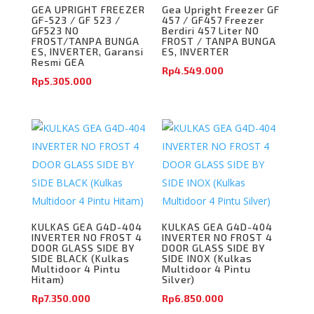
GEA UPRIGHT FREEZER
Gea Upright Freezer GF
GF-523 / GF 523 /
457 / GF457 Freezer
GF523 NO
Berdiri 457 Liter NO
FROST/TANPA BUNGA
FROST / TANPA BUNGA
ES, INVERTER, Garansi
ES, INVERTER
Resmi GEA
Rp
4.549.000
Rp
5.305.000
KULKAS GEA G4D-404
KULKAS GEA G4D-404
INVERTER NO FROST 4
INVERTER NO FROST 4
DOOR GLASS SIDE BY
DOOR GLASS SIDE BY
SIDE BLACK (Kulkas
SIDE INOX (Kulkas
Multidoor 4 Pintu
Multidoor 4 Pintu
Hitam)
Silver)
Rp
7.350.000
Rp
6.850.000