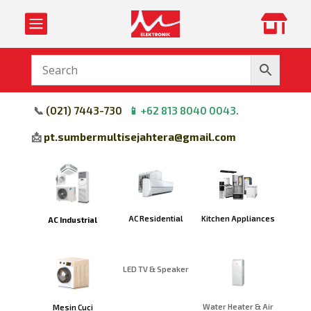


📞
(
021) 7443-730
📱
+62 813 8040 0043
.
📩
pt.sumbermultisejahtera@gmail.com
Kitchen Appliances
AC Residential
AC Industrial
LED TV & Speaker
Water Heater & Air
Mesin Cuci