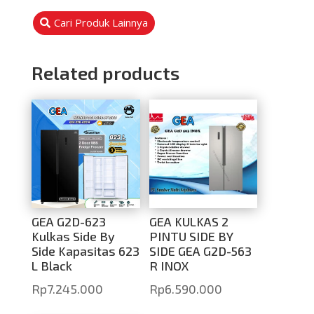
Cari Produk Lainnya
Related products
GEA G2D-623
GEA KULKAS 2
Kulkas Side By
PINTU SIDE BY
Side Kapasitas 623
SIDE GEA G2D-563
L Black
R INOX
Rp
7.245.000
Rp
6.590.000