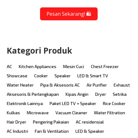
Pesan Sekarang! 🛍️
Kategori Produk
AC
Kitchen Appliances
Mesin Cuci
Chest Freezer
Showcase
Cooker
Speaker
LED & Smart TV
Water Heater
Pipa & Aksesoris AC
Air Purifier
Exhaust
Aksesoris & Perlengkapan
Kipas Angin
Dryer
Setrika
Elektronik Lainnya
Paket LED TV + Speaker
Rice Cooker
Kulkas
Microwave
Vacuum Cleaner
Water Filtration
Hair Dryer
Pengering Pakaian
AC residensial
AC Industri
Fan & Ventilation
LED & Speaker