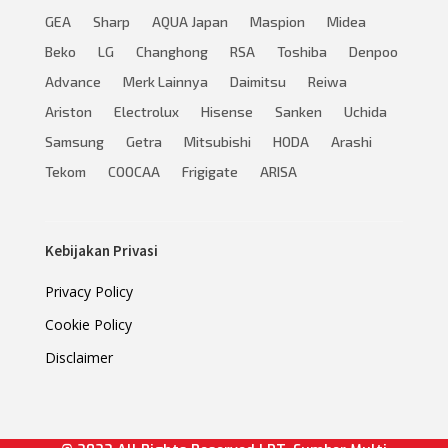
GEA
Sharp
AQUA Japan
Maspion
Midea
Beko
LG
Changhong
RSA
Toshiba
Denpoo
Advance
Merk Lainnya
Daimitsu
Reiwa
Ariston
Electrolux
Hisense
Sanken
Uchida
Samsung
Getra
Mitsubishi
HODA
Arashi
Tekom
COOCAA
Frigigate
ARISA
Kebijakan Privasi
Privacy Policy
Cookie Policy
Disclaimer