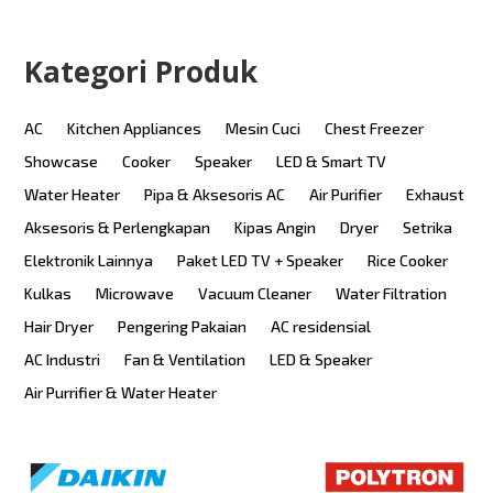
Kategori Produk
AC
Kitchen Appliances
Mesin Cuci
Chest Freezer
Showcase
Cooker
Speaker
LED & Smart TV
Water Heater
Pipa & Aksesoris AC
Air Purifier
Exhaust
Aksesoris & Perlengkapan
Kipas Angin
Dryer
Setrika
Elektronik Lainnya
Paket LED TV + Speaker
Rice Cooker
Kulkas
Microwave
Vacuum Cleaner
Water Filtration
Hair Dryer
Pengering Pakaian
AC residensial
AC Industri
Fan & Ventilation
LED & Speaker
Air Purrifier & Water Heater