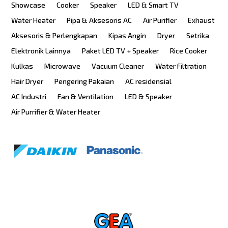
Showcase
Cooker
Speaker
LED & Smart TV
Water Heater
Pipa & Aksesoris AC
Air Purifier
Exhaust
Aksesoris & Perlengkapan
Kipas Angin
Dryer
Setrika
Elektronik Lainnya
Paket LED TV + Speaker
Rice Cooker
Kulkas
Microwave
Vacuum Cleaner
Water Filtration
Hair Dryer
Pengering Pakaian
AC residensial
AC Industri
Fan & Ventilation
LED & Speaker
Air Purrifier & Water Heater