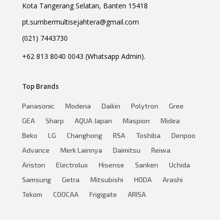
Kota Tangerang Selatan, Banten 15418
pt.sumbermultisejahtera@gmail.com
(021) 7443730
+62 813 8040 0043 (Whatsapp Admin).
Top Brands
Panasonic
Modena
Daikin
Polytron
Gree
GEA
Sharp
AQUA Japan
Maspion
Midea
Beko
LG
Changhong
RSA
Toshiba
Denpoo
Advance
Merk Lainnya
Daimitsu
Reiwa
Ariston
Electrolux
Hisense
Sanken
Uchida
Samsung
Getra
Mitsubishi
HODA
Arashi
Tekom
COOCAA
Frigigate
ARISA