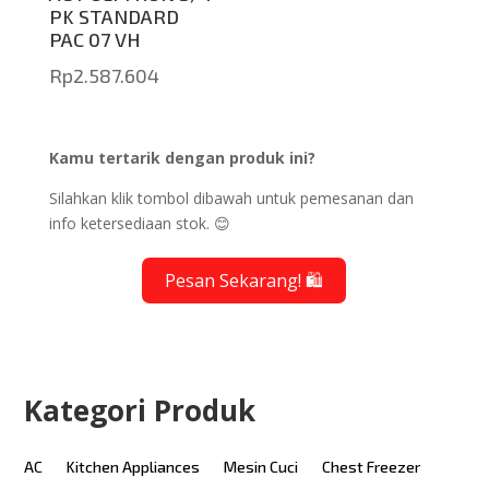
PK STANDARD
PAC 07 VH
Rp
2.587.604
Kamu tertarik dengan produk ini?
Silahkan klik tombol dibawah untuk pemesanan dan
info ketersediaan stok. 😊
Pesan Sekarang! 🛍️
Kategori Produk
AC
Kitchen Appliances
Mesin Cuci
Chest Freezer