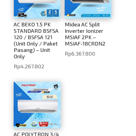
AC BEKO 1.5 PK
Midea AC Split
STANDARD BSFSA
Inverter Ionizer
120 / BSFSA 121
MSIAF 2PK –
(Unit Only / Paket
MSIAF-18CRDN2
Pasang) – Unit
Rp
6.367.800
Only
Rp
4.267.802
AC POLYTRON 3/4