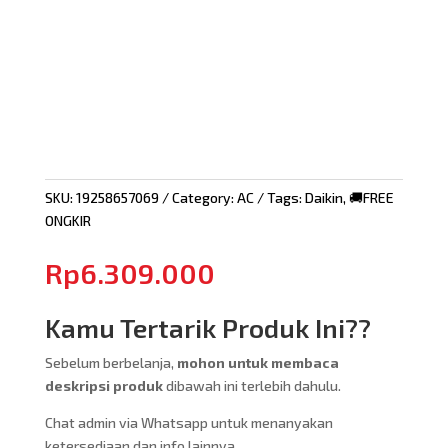
SKU:
19258657069
Category:
AC
Tags:
Daikin
,
🚚FREE
ONGKIR
Rp
6.309.000
Kamu Tertarik Produk Ini??
Sebelum berbelanja,
mohon untuk membaca
deskripsi produk
dibawah ini terlebih dahulu.
Chat admin via Whatsapp untuk menanyakan
ketersediaan dan info lainnya.