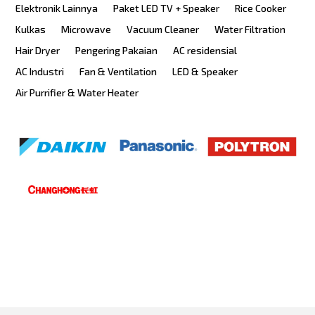
Elektronik Lainnya
Paket LED TV + Speaker
Rice Cooker
Kulkas
Microwave
Vacuum Cleaner
Water Filtration
Hair Dryer
Pengering Pakaian
AC residensial
AC Industri
Fan & Ventilation
LED & Speaker
Air Purrifier & Water Heater