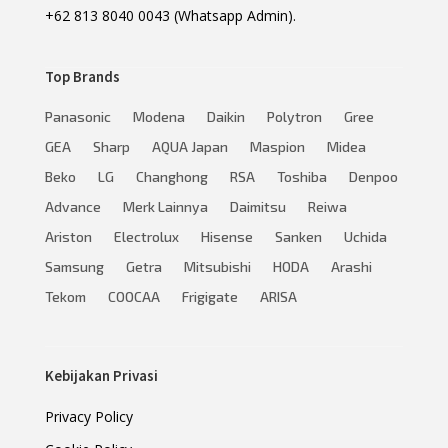
+62 813 8040 0043 (Whatsapp Admin).
Top Brands
Panasonic
Modena
Daikin
Polytron
Gree
GEA
Sharp
AQUA Japan
Maspion
Midea
Beko
LG
Changhong
RSA
Toshiba
Denpoo
Advance
Merk Lainnya
Daimitsu
Reiwa
Ariston
Electrolux
Hisense
Sanken
Uchida
Samsung
Getra
Mitsubishi
HODA
Arashi
Tekom
COOCAA
Frigigate
ARISA
Kebijakan Privasi
Privacy Policy