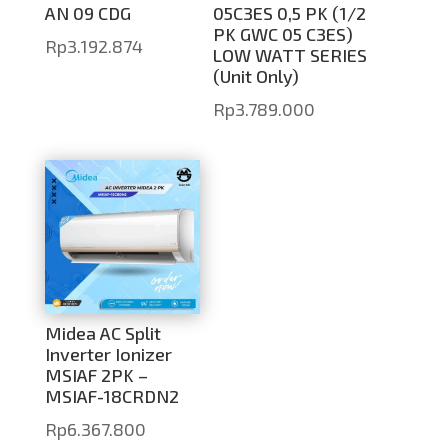
AN 09 CDG
05C3ES 0,5 PK (1/2
PK GWC 05 C3ES)
Rp
3.192.874
LOW WATT SERIES
(Unit Only)
Rp
3.789.000
Midea AC Split
Inverter Ionizer
MSIAF 2PK –
MSIAF-18CRDN2
Rp
6.367.800