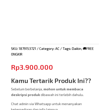
SKU:
1879153721
Category:
AC
Tags:
Daikin
,
🚚FREE
ONGKIR
Rp
3.900.000
Kamu Tertarik Produk Ini??
Sebelum berbelanja,
mohon untuk membaca
deskripsi produk
dibawah ini terlebih dahulu.
Chat admin via Whatsapp untuk menanyakan
ketersediaan dan info lainnya.