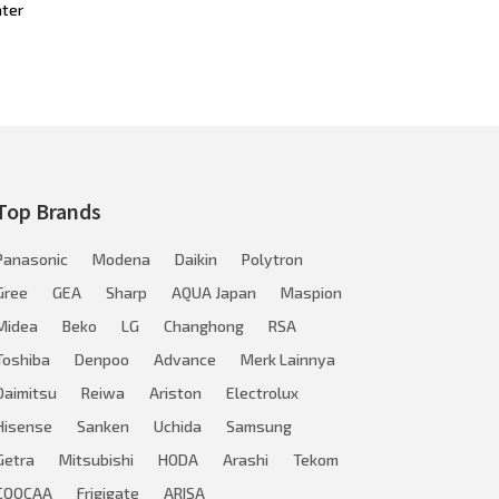
ater
Top Brands
Panasonic
Modena
Daikin
Polytron
Gree
GEA
Sharp
AQUA Japan
Maspion
Midea
Beko
LG
Changhong
RSA
Toshiba
Denpoo
Advance
Merk Lainnya
Daimitsu
Reiwa
Ariston
Electrolux
Hisense
Sanken
Uchida
Samsung
Getra
Mitsubishi
HODA
Arashi
Tekom
COOCAA
Frigigate
ARISA