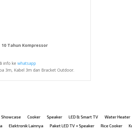
, 10 Tahun Kompressor
i info ke
whatsapp
ipa 3m, Kabel 3m dan Bracket Outdoor.
Showcase
Cooker
Speaker
LED & Smart TV
Water Heater
ka
Elektronik Lainnya
Paket LED TV + Speaker
Rice Cooker
K