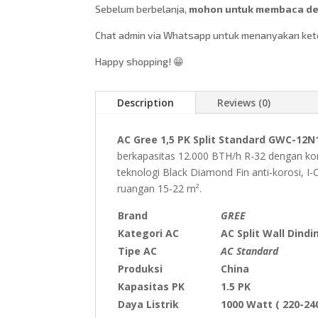
Sebelum berbelanja,
mohon untuk membaca des
Chat admin via Whatsapp untuk menanyakan keter
Happy shopping! 😁
Description
Reviews (0)
AC Gree 1,5 PK Split Standard GWC-12N
berkapasitas 12.000 BTH/h R-32 dengan kon
teknologi
Black Diamond Fin
anti-korosi,
I-
ruangan 15-22 m².
Brand
GREE
Kategori AC
AC Split Wall Dindi
Tipe AC
AC Standard
Produksi
China
Kapasitas PK
1.5 PK
Daya Listrik
1000 Watt ( 220-240