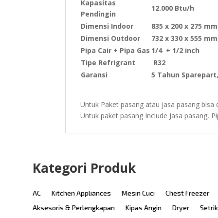
Kapasitas
12.000 Btu/h
Pendingin
Dimensi Indoor
835 x 200 x 275 mm
Dimensi Outdoor
732 x 330 x 555 mm
Pipa Cair + Pipa Gas
1/4 + 1/2 inch
Tipe Refrigrant
R32
Garansi
5 Tahun Sparepart
Untuk Paket pasang atau jasa pasang bisa d
Untuk paket pasang Include Jasa pasang, P
Kategori Produk
AC
Kitchen Appliances
Mesin Cuci
Chest Freezer
Aksesoris & Perlengkapan
Kipas Angin
Dryer
Setri