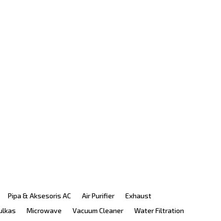
Pipa & Aksesoris AC
Air Purifier
Exhaust
ulkas
Microwave
Vacuum Cleaner
Water Filtration