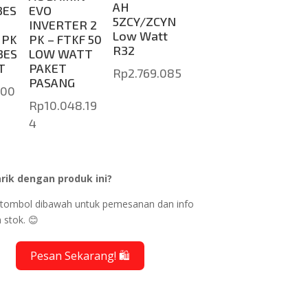
AH
3ES
EVO
5ZCY/ZCYN
INVERTER 2
Low Watt
 PK
PK – FTKF 50
R32
3ES
LOW WATT
T
PAKET
Rp
2.769.085
PASANG
000
Rp
10.048.19
4
rik dengan produk ini?
ik tombol dibawah untuk pemesanan dan info
 stok. 😊
Pesan Sekarang! 🛍️