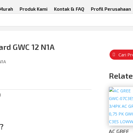
 Murah
Produk Kami
Kontak & FAQ
Profil Perusahaan
dard GWC 12 N1A
Cari P
 N1A
Relate
d
?
AC GREE