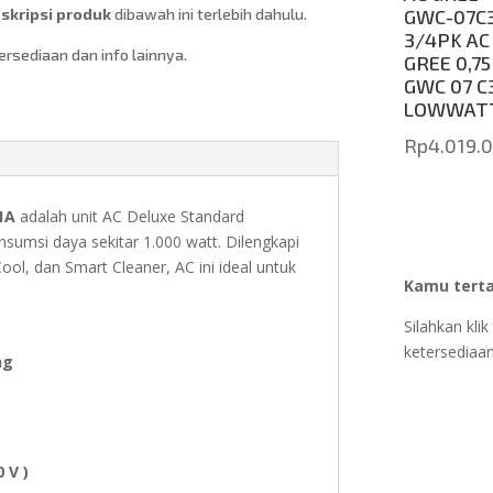
GWC-07C
kripsi produk
dibawah ini terlebih dahulu.
3/4PK AC
sediaan dan info lainnya.
GREE 0,75
GWC 07 C
LOWWAT
Rp
4.019.
1A
adalah unit AC Deluxe Standard
sumsi daya sekitar 1.000 watt. Dilengkapi
Cool
, dan
Smart Cleaner
, AC ini ideal untuk
Kamu terta
Silahkan kl
ketersediaan
ng
 V )