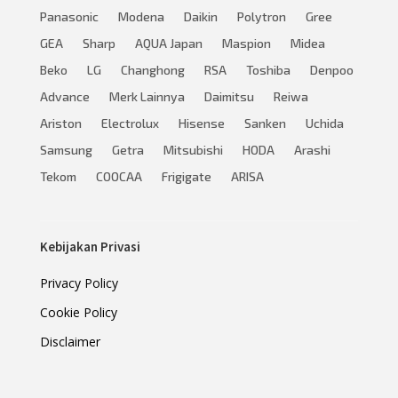
Panasonic
Modena
Daikin
Polytron
Gree
GEA
Sharp
AQUA Japan
Maspion
Midea
Beko
LG
Changhong
RSA
Toshiba
Denpoo
Advance
Merk Lainnya
Daimitsu
Reiwa
Ariston
Electrolux
Hisense
Sanken
Uchida
Samsung
Getra
Mitsubishi
HODA
Arashi
Tekom
COOCAA
Frigigate
ARISA
Kebijakan Privasi
Privacy Policy
Cookie Policy
Disclaimer