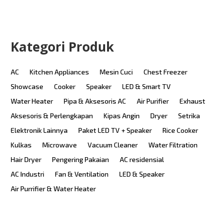
Kategori Produk
AC
Kitchen Appliances
Mesin Cuci
Chest Freezer
Showcase
Cooker
Speaker
LED & Smart TV
Water Heater
Pipa & Aksesoris AC
Air Purifier
Exhaust
Aksesoris & Perlengkapan
Kipas Angin
Dryer
Setrika
Elektronik Lainnya
Paket LED TV + Speaker
Rice Cooker
Kulkas
Microwave
Vacuum Cleaner
Water Filtration
Hair Dryer
Pengering Pakaian
AC residensial
AC Industri
Fan & Ventilation
LED & Speaker
Air Purrifier & Water Heater