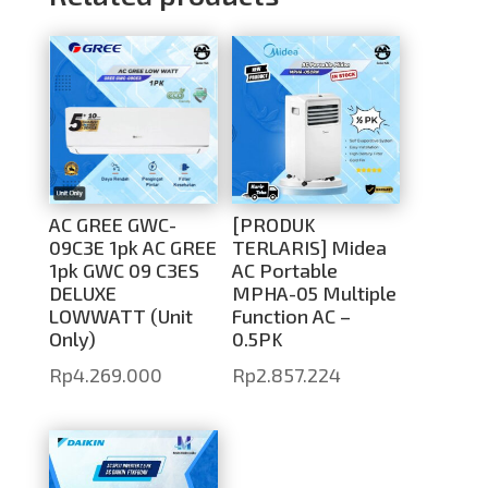
AC GREE GWC-
[PRODUK
09C3E 1pk AC GREE
TERLARIS] Midea
1pk GWC 09 C3ES
AC Portable
DELUXE
MPHA-05 Multiple
LOWWATT (Unit
Function AC –
Only)
0.5PK
Rp
4.269.000
Rp
2.857.224