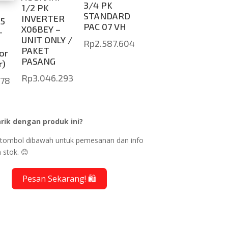
3/4 PK
1/2 PK
STANDARD
INVERTER
.5
PAC 07 VH
X06BEY –
-
UNIT ONLY /
Rp
2.587.604
PAKET
or
PASANG
r)
Rp
3.046.293
678
rik dengan produk ini?
ik tombol dibawah untuk pemesanan dan info
 stok. 😊
Pesan Sekarang! 🛍️