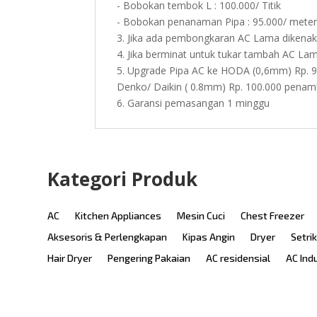
- Bobokan tembok L : 100.000/ Titik
- Bobokan penanaman Pipa : 95.000/ mete
3. Jika ada pembongkaran AC Lama dikenak
4. Jika berminat untuk tukar tambah AC Lam
5. Upgrade Pipa AC ke HODA (0,6mm) Rp. 
Denko/ Daikin ( 0.8mm) Rp. 100.000 pena
6. Garansi pemasangan 1 minggu
Kategori Produk
AC
Kitchen Appliances
Mesin Cuci
Chest Freezer
Aksesoris & Perlengkapan
Kipas Angin
Dryer
Setri
Hair Dryer
Pengering Pakaian
AC residensial
AC Ind