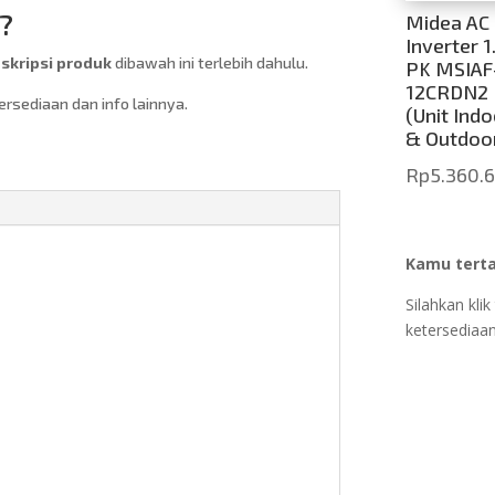
?
Midea AC
Inverter 1
kripsi produk
dibawah ini terlebih dahulu.
PK MSIAF
12CRDN2
sediaan dan info lainnya.
(Unit Indo
& Outdoo
Rp
5.360.
Kamu terta
Silahkan kl
ketersediaan