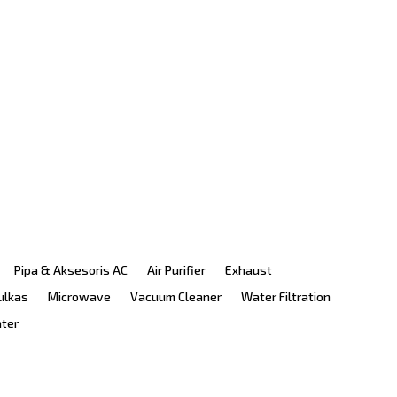
Pipa & Aksesoris AC
Air Purifier
Exhaust
ulkas
Microwave
Vacuum Cleaner
Water Filtration
ater