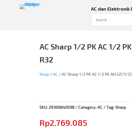
AC dan Elektronik
AC Sharp 1/2 PK AC 1/2 
R32
Shop
/
AC
/ AC Sharp 1/2 PK AC 1/2 PK AH 5ZCY/
SKU:
29300840598
Category:
AC
Tag:
Sharp
Rp
2.769.085