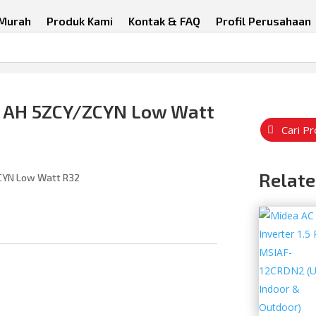
 Murah
Produk Kami
Kontak & FAQ
Profil Perusahaan
PK AH 5ZCY/ZCYN Low Watt
Cari P
Relate
ZCYN Low Watt R32