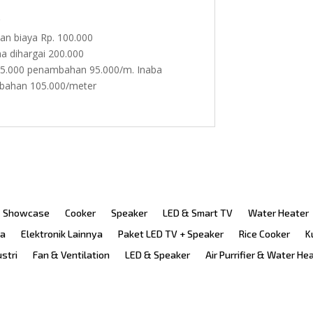
r
an biaya Rp. 100.000
a dihargai 200.000
95.000 penambahan 95.000/m. Inaba
mbahan 105.000/meter
Showcase
Cooker
Speaker
LED & Smart TV
Water Heater
ka
Elektronik Lainnya
Paket LED TV + Speaker
Rice Cooker
K
ustri
Fan & Ventilation
LED & Speaker
Air Purrifier & Water He