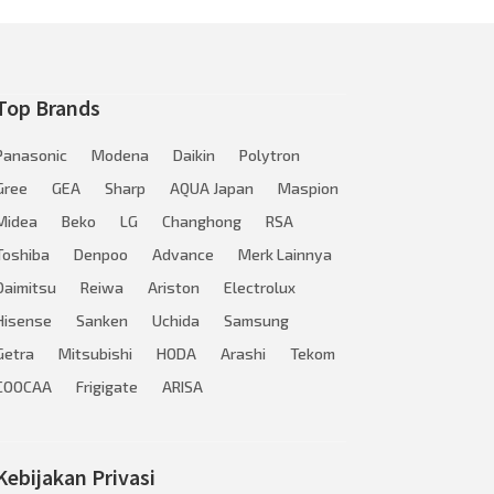
Top Brands
Panasonic
Modena
Daikin
Polytron
Gree
GEA
Sharp
AQUA Japan
Maspion
Midea
Beko
LG
Changhong
RSA
Toshiba
Denpoo
Advance
Merk Lainnya
Daimitsu
Reiwa
Ariston
Electrolux
Hisense
Sanken
Uchida
Samsung
Getra
Mitsubishi
HODA
Arashi
Tekom
COOCAA
Frigigate
ARISA
Kebijakan Privasi