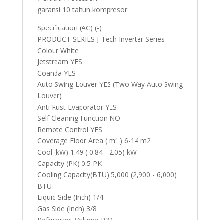
garansi 10 tahun kompresor
Specification (AC) (-)
PRODUCT SERIES J-Tech Inverter Series
Colour White
Jetstream YES
Coanda YES
Auto Swing Louver YES (Two Way Auto Swing
Louver)
Anti Rust Evaporator YES
Self Cleaning Function NO
Remote Control YES
Coverage Floor Area ( m² ) 6-14 m2
Cool (kW) 1.49 ( 0.84 - 2.05) kW
Capacity (PK) 0.5 PK
Cooling Capacity(BTU) 5,000 (2,900 - 6,000)
BTU
Liquid Side (Inch) 1/4
Gas Side (Inch) 3/8
Refrigerant Volume R32