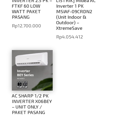
INVERTER 2.5 PK –
LISTRIK] Midea AC
FTKF 60 LOW
Inverter 1 PK
WATT PAKET
MSIAF-09CRDN2
PASANG
(Unit Indoor &
Outdoor) –
Rp
12.700.000
XtremeSave
Rp
4.054.412
AC SHARP 1/2 PK
INVERTER X06BEY
– UNIT ONLY /
PAKET PASANG