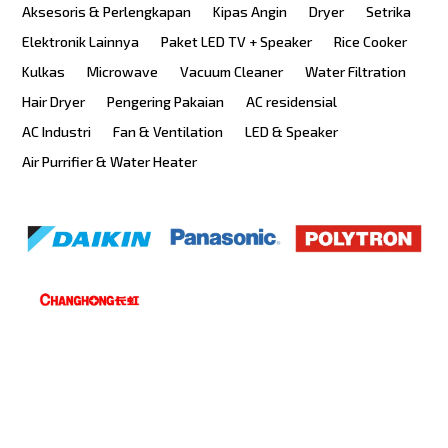
Aksesoris & Perlengkapan
Kipas Angin
Dryer
Setrika
Elektronik Lainnya
Paket LED TV + Speaker
Rice Cooker
Kulkas
Microwave
Vacuum Cleaner
Water Filtration
Hair Dryer
Pengering Pakaian
AC residensial
AC Industri
Fan & Ventilation
LED & Speaker
Air Purrifier & Water Heater