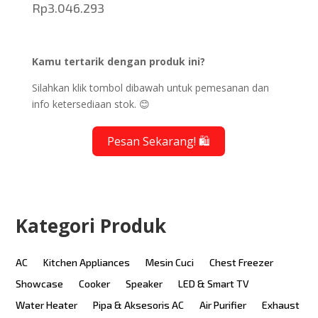
Rp
3.046.293
Kamu tertarik dengan produk ini?
Silahkan klik tombol dibawah untuk pemesanan dan
info ketersediaan stok. 😊
Pesan Sekarang! 🛍️
Kategori Produk
AC
Kitchen Appliances
Mesin Cuci
Chest Freezer
Showcase
Cooker
Speaker
LED & Smart TV
Water Heater
Pipa & Aksesoris AC
Air Purifier
Exhaust