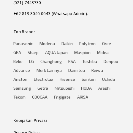
(021) 7443730
+62 813 8040 0043 (Whatsapp Admin).
Top Brands
Panasonic
Modena
Daikin
Polytron
Gree
GEA
Sharp
AQUA Japan
Maspion
Midea
Beko
LG
Changhong
RSA
Toshiba
Denpoo
Advance
Merk Lainnya
Daimitsu
Reiwa
Ariston
Electrolux
Hisense
Sanken
Uchida
Samsung
Getra
Mitsubishi
HODA
Arashi
Tekom
COOCAA
Frigigate
ARISA
Kebijakan Privasi
Privacy Policy