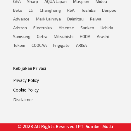
GEA
Sharp
AQUA Japan
Maspion
Midea
Beko
LG
Changhong
RSA
Toshiba
Denpoo
Advance
Merk Lainnya
Daimitsu
Reiwa
Ariston
Electrolux
Hisense
Sanken
Uchida
Samsung
Getra
Mitsubishi
HODA
Arashi
Tekom
COOCAA
Frigigate
ARISA
Kebijakan Privasi
Privacy Policy
Cookie Policy
Disclaimer
© 2023 All Rights Reserved | PT. Sumber Multi