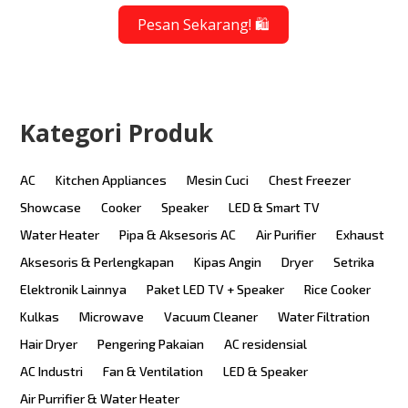
Pesan Sekarang! 🛍️
Kategori Produk
AC
Kitchen Appliances
Mesin Cuci
Chest Freezer
Showcase
Cooker
Speaker
LED & Smart TV
Water Heater
Pipa & Aksesoris AC
Air Purifier
Exhaust
Aksesoris & Perlengkapan
Kipas Angin
Dryer
Setrika
Elektronik Lainnya
Paket LED TV + Speaker
Rice Cooker
Kulkas
Microwave
Vacuum Cleaner
Water Filtration
Hair Dryer
Pengering Pakaian
AC residensial
AC Industri
Fan & Ventilation
LED & Speaker
Air Purrifier & Water Heater