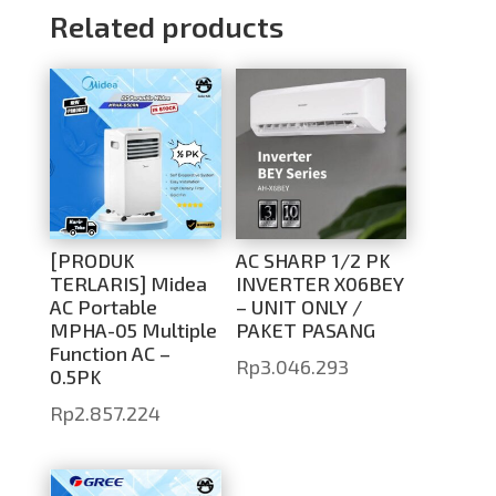
Related products
[PRODUK
AC SHARP 1/2 PK
TERLARIS] Midea
INVERTER X06BEY
AC Portable
– UNIT ONLY /
MPHA-05 Multiple
PAKET PASANG
Function AC –
Rp
3.046.293
0.5PK
Rp
2.857.224