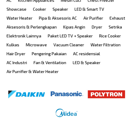
AC
Kitchen Appliances
Mesin Cuci
Chest Freezer
Showcase
Cooker
Speaker
LED & Smart TV
Water Heater
Pipa & Aksesoris AC
Air Purifier
Exhaust
Aksesoris & Perlengkapan
Kipas Angin
Dryer
Setrika
Elektronik Lainnya
Paket LED TV + Speaker
Rice Cooker
Kulkas
Microwave
Vacuum Cleaner
Water Filtration
Hair Dryer
Pengering Pakaian
AC residensial
AC Industri
Fan & Ventilation
LED & Speaker
Air Purrifier & Water Heater