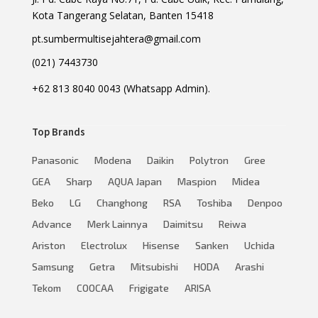
Kota Tangerang Selatan, Banten 15418
pt.sumbermultisejahtera@gmail.com
(021) 7443730
+62 813 8040 0043 (Whatsapp Admin).
Top Brands
Panasonic
Modena
Daikin
Polytron
Gree
GEA
Sharp
AQUA Japan
Maspion
Midea
Beko
LG
Changhong
RSA
Toshiba
Denpoo
Advance
Merk Lainnya
Daimitsu
Reiwa
Ariston
Electrolux
Hisense
Sanken
Uchida
Samsung
Getra
Mitsubishi
HODA
Arashi
Tekom
COOCAA
Frigigate
ARISA