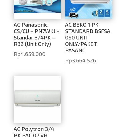
AC Panasonic
AC BEKO 1 PK
CS/CU – PN7WKJ –
STANDARD BSFSA
Standar 3/4PK –
090 UNIT
R32 (Unit Only)
ONLY/PAKET
PASANG
Rp
4.659.000
Rp
3.664.526
AC Polytron 3/4
PK PAC 07 VH