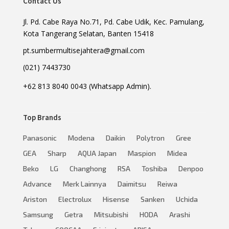
Contact Us
Jl. Pd. Cabe Raya No.71, Pd. Cabe Udik, Kec. Pamulang,
Kota Tangerang Selatan, Banten 15418
pt.sumbermultisejahtera@gmail.com
(021) 7443730
+62 813 8040 0043 (Whatsapp Admin).
Top Brands
Panasonic
Modena
Daikin
Polytron
Gree
GEA
Sharp
AQUA Japan
Maspion
Midea
Beko
LG
Changhong
RSA
Toshiba
Denpoo
Advance
Merk Lainnya
Daimitsu
Reiwa
Ariston
Electrolux
Hisense
Sanken
Uchida
Samsung
Getra
Mitsubishi
HODA
Arashi