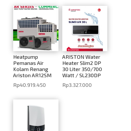
Heatpump
ARISTON Water
Pemanas Air
Heater Slim2 DP
Kolam Renang
30 Liter 350/700
Ariston AR12SM
Watt / SL230DP
Rp
40.919.450
Rp
3.327.000