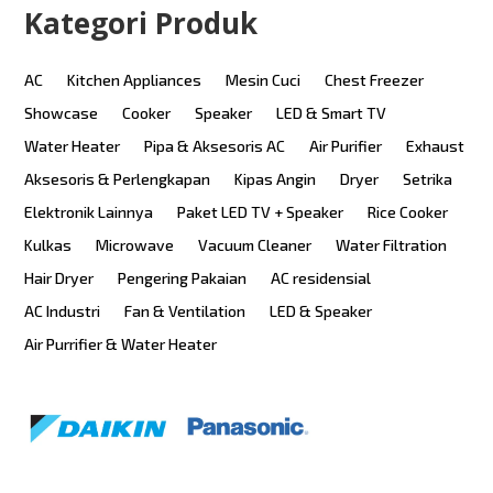
Kategori Produk
AC
Kitchen Appliances
Mesin Cuci
Chest Freezer
Showcase
Cooker
Speaker
LED & Smart TV
Water Heater
Pipa & Aksesoris AC
Air Purifier
Exhaust
Aksesoris & Perlengkapan
Kipas Angin
Dryer
Setrika
Elektronik Lainnya
Paket LED TV + Speaker
Rice Cooker
Kulkas
Microwave
Vacuum Cleaner
Water Filtration
Hair Dryer
Pengering Pakaian
AC residensial
AC Industri
Fan & Ventilation
LED & Speaker
Air Purrifier & Water Heater