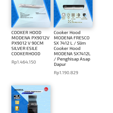
COOKER HOOD
Cooker Hood
MODENA PX9012V
MODENA FRESCO
PX9012 V 90CM
SX 7412 L / Slim
SILVER ESILE
Cooker Hood
COOKERHOOD
MODENA SX7412L
/ Penghisap Asap
Rp
1.464.150
Dapur
Rp
1.190.829