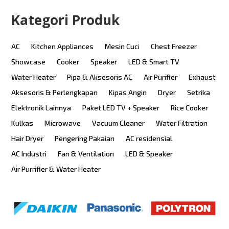
Kategori Produk
AC
Kitchen Appliances
Mesin Cuci
Chest Freezer
Showcase
Cooker
Speaker
LED & Smart TV
Water Heater
Pipa & Aksesoris AC
Air Purifier
Exhaust
Aksesoris & Perlengkapan
Kipas Angin
Dryer
Setrika
Elektronik Lainnya
Paket LED TV + Speaker
Rice Cooker
Kulkas
Microwave
Vacuum Cleaner
Water Filtration
Hair Dryer
Pengering Pakaian
AC residensial
AC Industri
Fan & Ventilation
LED & Speaker
Air Purrifier & Water Heater