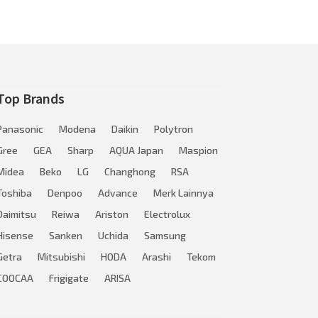
Top Brands
Panasonic
Modena
Daikin
Polytron
Gree
GEA
Sharp
AQUA Japan
Maspion
Midea
Beko
LG
Changhong
RSA
Toshiba
Denpoo
Advance
Merk Lainnya
Daimitsu
Reiwa
Ariston
Electrolux
Hisense
Sanken
Uchida
Samsung
Getra
Mitsubishi
HODA
Arashi
Tekom
COOCAA
Frigigate
ARISA