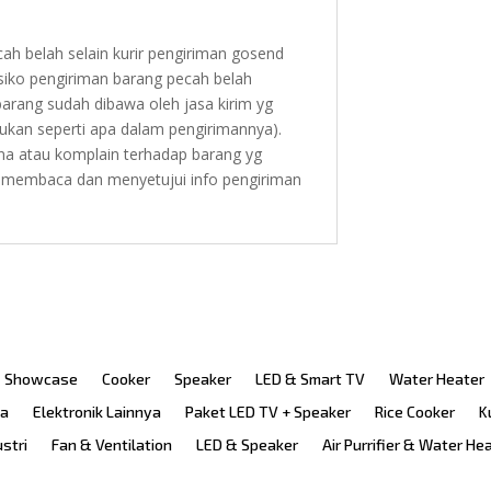
ah belah selain kurir pengiriman gosend
esiko pengiriman barang pecah belah
barang sudah dibawa oleh jasa kirim yg
akukan seperti apa dalam pengirimannya).
na atau komplain terhadap barang yg
ah membaca dan menyetujui info pengiriman
Showcase
Cooker
Speaker
LED & Smart TV
Water Heater
ka
Elektronik Lainnya
Paket LED TV + Speaker
Rice Cooker
K
ustri
Fan & Ventilation
LED & Speaker
Air Purrifier & Water He