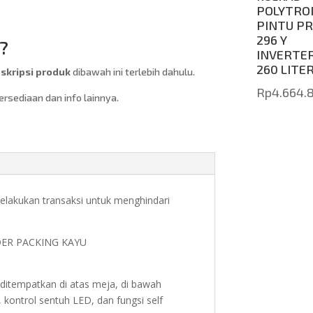
POLYTRO
PINTU P
296 Y
?
INVERTE
260 LITE
kripsi produk
dibawah ini terlebih dahulu.
Rp
4.664.
sediaan dan info lainnya.
akukan transaksi untuk menghindari
DER PACKING KAYU
 ditempatkan di atas meja, di bawah
m, kontrol sentuh LED, dan fungsi self