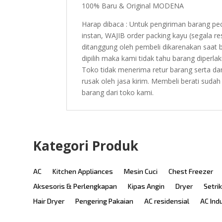
100% Baru & Original MODENA
Harap dibaca : Untuk pengiriman barang pec
instan, WAJIB order packing kayu (segala r
ditanggung oleh pembeli dikarenakan saat 
dipilih maka kami tidak tahu barang diperl
Toko tidak menerima retur barang serta da
rusak oleh jasa kirim. Membeli berati sud
barang dari toko kami.
Kategori Produk
AC
Kitchen Appliances
Mesin Cuci
Chest Freezer
Aksesoris & Perlengkapan
Kipas Angin
Dryer
Setri
Hair Dryer
Pengering Pakaian
AC residensial
AC Ind