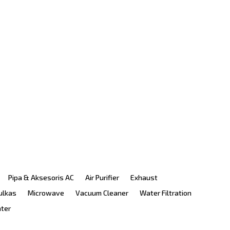
Pipa & Aksesoris AC
Air Purifier
Exhaust
ulkas
Microwave
Vacuum Cleaner
Water Filtration
ater