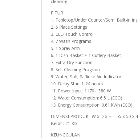
cleaning
FITUR :
1. Tabletop/Under Counter/Semi Built-in Ins
2. 6 Place Settings
3. LED Touch Control
4. 7 Wash Programs
5. 1 Spray Arm
6. 1 Dish Basket + 1 Cutlery Basket
7. Extra Dry Function
8. Self Cleaning Program
9. Water, Salt, & Rinse Aid Indicator
10. Delay Start 1-24 hours
11. Power Input: 1170-1380 W
12. Water Consumption: 6.5 L (ECO)
13. Energy Consumption: 0.61 kWh (ECO)
DIMENSI PRODUK : W x D x H = 55 x 50 x 
Berat : 21 KG
KEUNGGULAN :