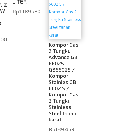
LITER
N 2
RW
Rp
1.189.730
R
R
800
Kompor Gas
2 Tungku
Advance GB
6602S
GB6602S /
Kompor
Stainles GB
6602 S /
Kompor Gas
2 Tungku
Stainless
Steel tahan
karat
Rp
189.459