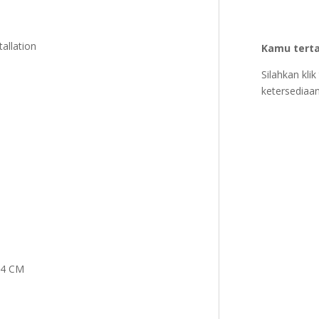
tallation
Kamu terta
Silahkan kl
ketersediaan
44 CM