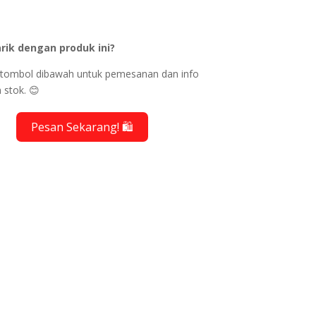
rik dengan produk ini?
ik tombol dibawah untuk pemesanan dan info
 stok. 😊
Pesan Sekarang! 🛍️