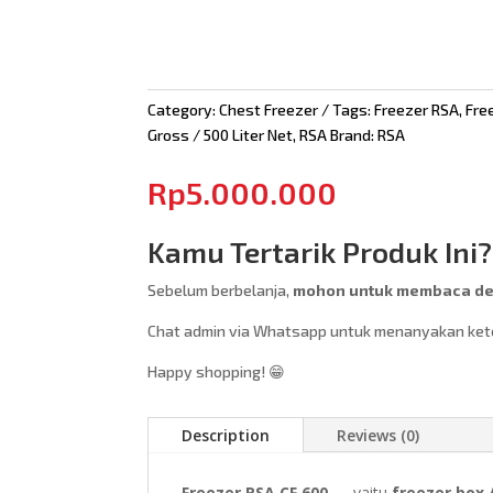
Category:
Chest Freezer
Tags:
Freezer RSA
,
Fre
Gross / 500 Liter Net
,
RSA
Brand:
RSA
Rp
5.000.000
Kamu Tertarik Produk Ini?
Sebelum berbelanja,
mohon untuk membaca des
Chat admin via Whatsapp untuk menanyakan keter
Happy shopping! 😁
Description
Reviews (0)
Freezer RSA CF 600
— yaitu
freezer box 