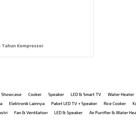
 5 Tahun Kompressor
Showcase
Cooker
Speaker
LED & Smart TV
Water Heater
ka
Elektronik Lainnya
Paket LED TV + Speaker
Rice Cooker
K
ustri
Fan & Ventilation
LED & Speaker
Air Purrifier & Water He