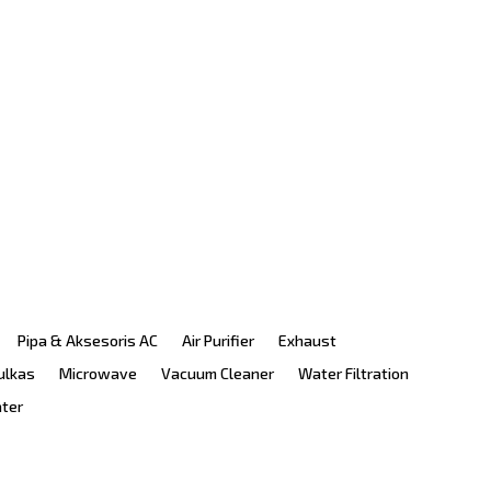
Pipa & Aksesoris AC
Air Purifier
Exhaust
ulkas
Microwave
Vacuum Cleaner
Water Filtration
ater