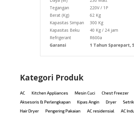
Daya (W)
230 Watt
Tegangan
220V / 1P
Berat (Kg)
62 Kg
Kapasitas Simpan
300 Kg
Kapasitas Beku
40 Kg / 24 jam
Refrigerant
R600a
Garansi
1 Tahun Sparepart,
Kategori Produk
AC
Kitchen Appliances
Mesin Cuci
Chest Freezer
Aksesoris & Perlengkapan
Kipas Angin
Dryer
Setri
Hair Dryer
Pengering Pakaian
AC residensial
AC Ind