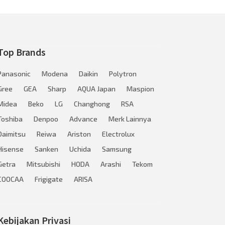
Top Brands
Panasonic
Modena
Daikin
Polytron
Gree
GEA
Sharp
AQUA Japan
Maspion
Midea
Beko
LG
Changhong
RSA
Toshiba
Denpoo
Advance
Merk Lainnya
Daimitsu
Reiwa
Ariston
Electrolux
Hisense
Sanken
Uchida
Samsung
Getra
Mitsubishi
HODA
Arashi
Tekom
COOCAA
Frigigate
ARISA
Kebijakan Privasi