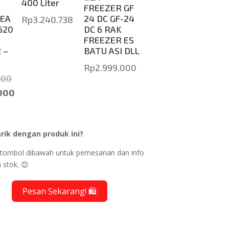
400 Liter
FREEZER GF
GEA
24 DC GF-24
Rp
3.240.738
620
DC 6 RAK
FREEZER ES
 –
BATU ASI DLL
Rp
2.999.000
Original
000
price
000
was:
Rp7.000.000.
rik dengan produk ini?
00.
ik tombol dibawah untuk pemesanan dan info
 stok. 😊
Pesan Sekarang! 🛍️