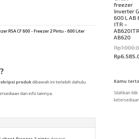
freezer
Inverter 
600 L AB 
ITR –
AB620ITR
ezer RSA CF 600 - Freezer 2 Pintu - 600 Liter
AB620
Rp
7.000.
Rp
6.585.
Current
?
price
is:
Kamu terta
kripsi produk
dibawah ini terlebih dahulu.
Rp6.585.0
Silahkan kl
sediaan dan info lainnya.
ketersediaan
/ chest freezer 2 pintu
dengan