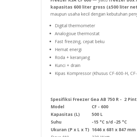
kapasitas 600 liter gross (±500 liter ne
maupun usaha kecil dengan kebutuhan peny
Digital thermometer
Analogoue thermostat
Fast freezing, cepat beku
Hemat energi
Roda + keranjang
Kunci + drain
Kipas Kompressor (Khusus CF-600-H, CF
Spesifiksi Freezer Gea AB 750 R - 2 Pintu
Model
CF - 600
Kapasitas (L)
500 L
Suhu
-15 °C s/d -25 °C
Ukuran (P x L x T)
1646 x 681 x 847 mm