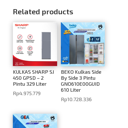
Related products
KULKAS SHARP SJ
BEKO Kulkas Side
450 GPSD – 2
By Side 3 Pintu
Pintu 329 Liter
GNO610E00GUID
610 Liter
Rp
4.975.779
Rp
10.728.336