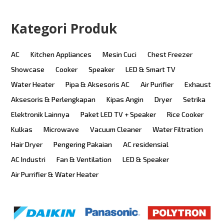
Kategori Produk
AC
Kitchen Appliances
Mesin Cuci
Chest Freezer
Showcase
Cooker
Speaker
LED & Smart TV
Water Heater
Pipa & Aksesoris AC
Air Purifier
Exhaust
Aksesoris & Perlengkapan
Kipas Angin
Dryer
Setrika
Elektronik Lainnya
Paket LED TV + Speaker
Rice Cooker
Kulkas
Microwave
Vacuum Cleaner
Water Filtration
Hair Dryer
Pengering Pakaian
AC residensial
AC Industri
Fan & Ventilation
LED & Speaker
Air Purrifier & Water Heater