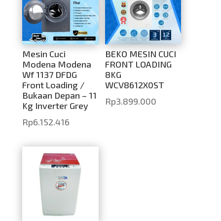
Mesin Cuci
BEKO MESIN CUCI
Modena Modena
FRONT LOADING
Wf 1137 DFDG
8KG
Front Loading /
WCV8612X0ST
Bukaan Depan – 11
Rp
3.899.000
Kg Inverter Grey
Rp
6.152.416