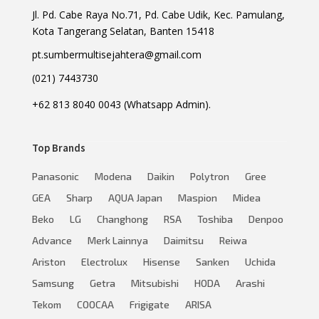
Jl. Pd. Cabe Raya No.71, Pd. Cabe Udik, Kec. Pamulang,
Kota Tangerang Selatan, Banten 15418
pt.sumbermultisejahtera@gmail.com
(021) 7443730
+62 813 8040 0043 (Whatsapp Admin).
Top Brands
Panasonic
Modena
Daikin
Polytron
Gree
GEA
Sharp
AQUA Japan
Maspion
Midea
Beko
LG
Changhong
RSA
Toshiba
Denpoo
Advance
Merk Lainnya
Daimitsu
Reiwa
Ariston
Electrolux
Hisense
Sanken
Uchida
Samsung
Getra
Mitsubishi
HODA
Arashi
Tekom
COOCAA
Frigigate
ARISA