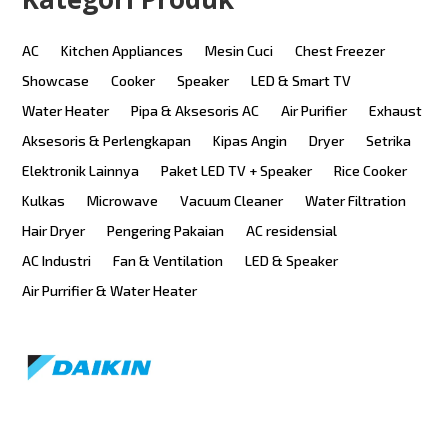
AC
Kitchen Appliances
Mesin Cuci
Chest Freezer
Showcase
Cooker
Speaker
LED & Smart TV
Water Heater
Pipa & Aksesoris AC
Air Purifier
Exhaust
Aksesoris & Perlengkapan
Kipas Angin
Dryer
Setrika
Elektronik Lainnya
Paket LED TV + Speaker
Rice Cooker
Kulkas
Microwave
Vacuum Cleaner
Water Filtration
Hair Dryer
Pengering Pakaian
AC residensial
AC Industri
Fan & Ventilation
LED & Speaker
Air Purrifier & Water Heater