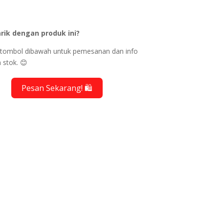
rik dengan produk ini?
ik tombol dibawah untuk pemesanan dan info
 stok. 😊
Pesan Sekarang! 🛍️