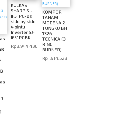
KULKAS
SHARP SJ-
KOMPOR
IF51PG-BK
TANAM
side by side
MODENA 2
4 pintu
TUNGKU BH
Inverter SJ-
1326
IF51PGBK
as
TECNICA (3
RING
Rp
8.944.436
GB
BURNER)
Rp
1.914.528
/
GB
as
an
9