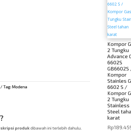
Kompor G
2 Tungku
Advance 
6602S
GB6602S 
Kompor
Stainles 
6602 S /
Tag:
Modena
Kompor G
2 Tungku
Stainless
Steel tah
?
karat
Rp
189.45
kripsi produk
dibawah ini terlebih dahulu.