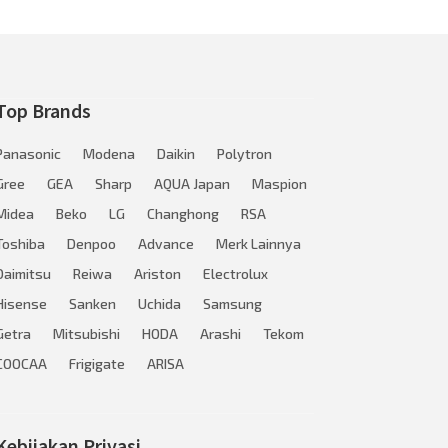
Top Brands
Panasonic
Modena
Daikin
Polytron
Gree
GEA
Sharp
AQUA Japan
Maspion
Midea
Beko
LG
Changhong
RSA
Toshiba
Denpoo
Advance
Merk Lainnya
Daimitsu
Reiwa
Ariston
Electrolux
Hisense
Sanken
Uchida
Samsung
Getra
Mitsubishi
HODA
Arashi
Tekom
COOCAA
Frigigate
ARISA
Kebijakan Privasi