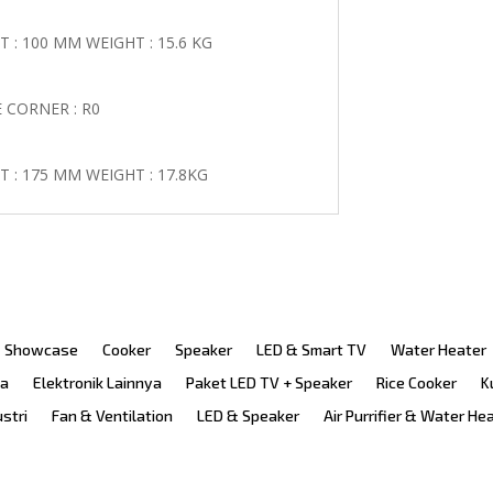
 : 100 MM WEIGHT : 15.6 KG
 CORNER : R0
 : 175 MM WEIGHT : 17.8KG
Showcase
Cooker
Speaker
LED & Smart TV
Water Heater
ka
Elektronik Lainnya
Paket LED TV + Speaker
Rice Cooker
K
ustri
Fan & Ventilation
LED & Speaker
Air Purrifier & Water He