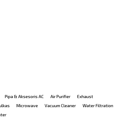
Pipa & Aksesoris AC
Air Purifier
Exhaust
ulkas
Microwave
Vacuum Cleaner
Water Filtration
ater