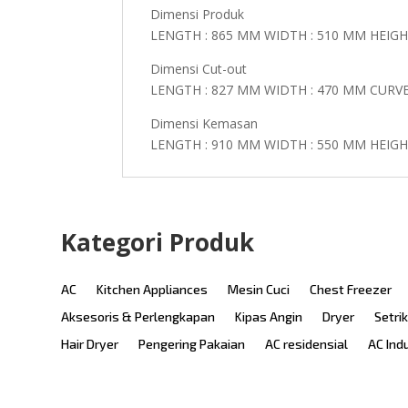
Dimensi Produk
LENGTH : 865 MM WIDTH : 510 MM HEIGHT
Dimensi Cut-out
LENGTH : 827 MM WIDTH : 470 MM CURVE
Dimensi Kemasan
LENGTH : 910 MM WIDTH : 550 MM HEIGHT
Kategori Produk
AC
Kitchen Appliances
Mesin Cuci
Chest Freezer
Aksesoris & Perlengkapan
Kipas Angin
Dryer
Setri
Hair Dryer
Pengering Pakaian
AC residensial
AC Ind