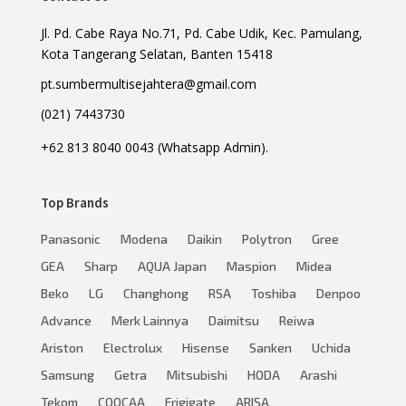
Jl. Pd. Cabe Raya No.71, Pd. Cabe Udik, Kec. Pamulang,
Kota Tangerang Selatan, Banten 15418
pt.sumbermultisejahtera@gmail.com
(021) 7443730
+62 813 8040 0043 (Whatsapp Admin).
Top Brands
Panasonic
Modena
Daikin
Polytron
Gree
GEA
Sharp
AQUA Japan
Maspion
Midea
Beko
LG
Changhong
RSA
Toshiba
Denpoo
Advance
Merk Lainnya
Daimitsu
Reiwa
Ariston
Electrolux
Hisense
Sanken
Uchida
Samsung
Getra
Mitsubishi
HODA
Arashi
Tekom
COOCAA
Frigigate
ARISA