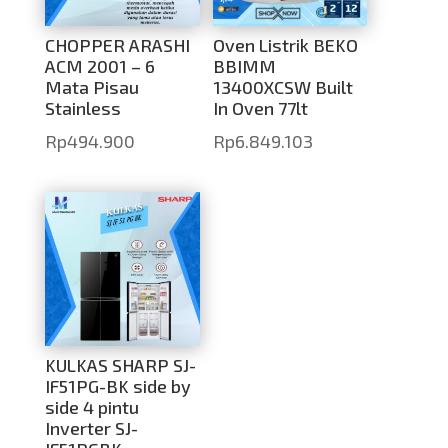
CHOPPER ARASHI
Oven Listrik BEKO
ACM 2001 – 6
BBIMM
Mata Pisau
13400XCSW Built
Stainless
In Oven 77lt
Rp
494.900
Rp
6.849.103
KULKAS SHARP SJ-
IF51PG-BK side by
side 4 pintu
Inverter SJ-