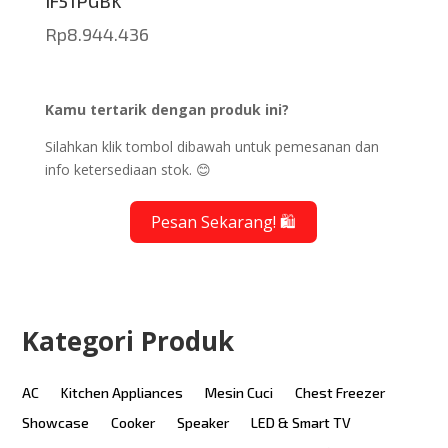
IF51PGBK
Rp
8.944.436
Kamu tertarik dengan produk ini?
Silahkan klik tombol dibawah untuk pemesanan dan
info ketersediaan stok. 😊
Pesan Sekarang! 🛍️
Kategori Produk
AC
Kitchen Appliances
Mesin Cuci
Chest Freezer
Showcase
Cooker
Speaker
LED & Smart TV