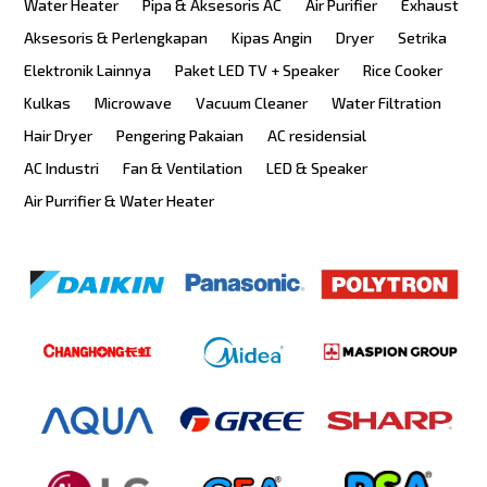
Water Heater
Pipa & Aksesoris AC
Air Purifier
Exhaust
Aksesoris & Perlengkapan
Kipas Angin
Dryer
Setrika
Elektronik Lainnya
Paket LED TV + Speaker
Rice Cooker
Kulkas
Microwave
Vacuum Cleaner
Water Filtration
Hair Dryer
Pengering Pakaian
AC residensial
AC Industri
Fan & Ventilation
LED & Speaker
Air Purrifier & Water Heater