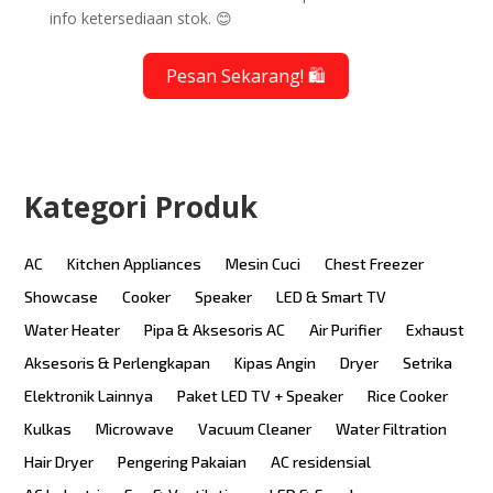
info ketersediaan stok. 😊
Pesan Sekarang! 🛍️
Kategori Produk
AC
Kitchen Appliances
Mesin Cuci
Chest Freezer
Showcase
Cooker
Speaker
LED & Smart TV
Water Heater
Pipa & Aksesoris AC
Air Purifier
Exhaust
Aksesoris & Perlengkapan
Kipas Angin
Dryer
Setrika
Elektronik Lainnya
Paket LED TV + Speaker
Rice Cooker
Kulkas
Microwave
Vacuum Cleaner
Water Filtration
Hair Dryer
Pengering Pakaian
AC residensial