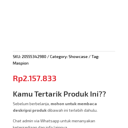
SKU:
20555342980
Category:
Showcase
Tag:
Maspion
Rp
2.157.833
Kamu Tertarik Produk Ini??
Sebelum berbelanja,
mohon untuk membaca
deskripsi produk
dibawah ini terlebih dahulu.
Chat admin via Whatsapp untuk menanyakan
ketersediaan dan info lainnya.