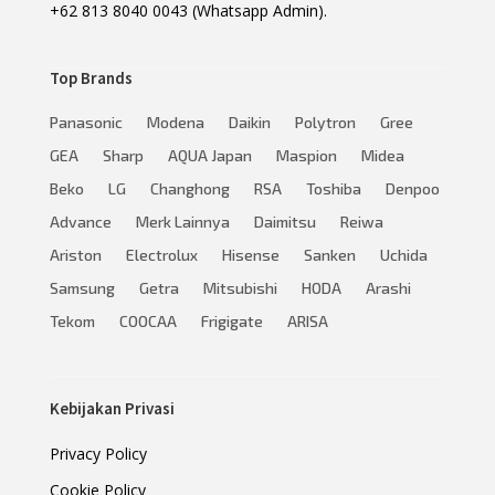
+62 813 8040 0043 (Whatsapp Admin).
Top Brands
Panasonic
Modena
Daikin
Polytron
Gree
GEA
Sharp
AQUA Japan
Maspion
Midea
Beko
LG
Changhong
RSA
Toshiba
Denpoo
Advance
Merk Lainnya
Daimitsu
Reiwa
Ariston
Electrolux
Hisense
Sanken
Uchida
Samsung
Getra
Mitsubishi
HODA
Arashi
Tekom
COOCAA
Frigigate
ARISA
Kebijakan Privasi
Privacy Policy
Cookie Policy