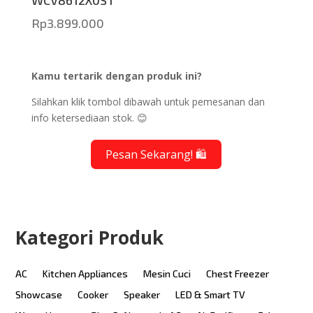
WCV8612X0ST
Rp
3.899.000
Kamu tertarik dengan produk ini?
Silahkan klik tombol dibawah untuk pemesanan dan
info ketersediaan stok. 😊
Pesan Sekarang! 🛍️
Kategori Produk
AC
Kitchen Appliances
Mesin Cuci
Chest Freezer
Showcase
Cooker
Speaker
LED & Smart TV