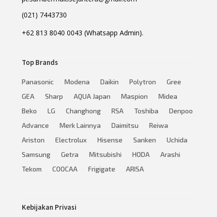
(021) 7443730
+62 813 8040 0043 (Whatsapp Admin).
Top Brands
Panasonic
Modena
Daikin
Polytron
Gree
GEA
Sharp
AQUA Japan
Maspion
Midea
Beko
LG
Changhong
RSA
Toshiba
Denpoo
Advance
Merk Lainnya
Daimitsu
Reiwa
Ariston
Electrolux
Hisense
Sanken
Uchida
Samsung
Getra
Mitsubishi
HODA
Arashi
Tekom
COOCAA
Frigigate
ARISA
Kebijakan Privasi