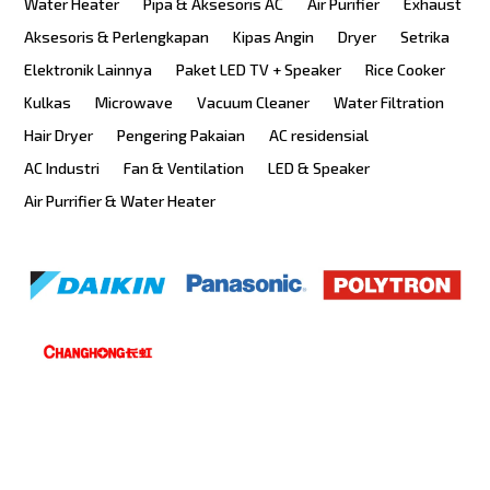
Water Heater
Pipa & Aksesoris AC
Air Purifier
Exhaust
Aksesoris & Perlengkapan
Kipas Angin
Dryer
Setrika
Elektronik Lainnya
Paket LED TV + Speaker
Rice Cooker
Kulkas
Microwave
Vacuum Cleaner
Water Filtration
Hair Dryer
Pengering Pakaian
AC residensial
AC Industri
Fan & Ventilation
LED & Speaker
Air Purrifier & Water Heater