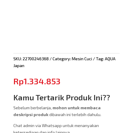
SKU:
22700246368
Category:
Mesin Cuci
Tag:
AQUA
Japan
Rp
1.334.853
Kamu Tertarik Produk Ini??
Sebelum berbelanja,
mohon untuk membaca
deskripsi produk
dibawah ini terlebih dahulu.
Chat admin via Whatsapp untuk menanyakan
ketersediaan dan info lainnya.