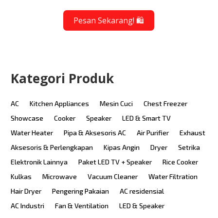
Pesan Sekarang! 🛍️
Kategori Produk
AC
Kitchen Appliances
Mesin Cuci
Chest Freezer
Showcase
Cooker
Speaker
LED & Smart TV
Water Heater
Pipa & Aksesoris AC
Air Purifier
Exhaust
Aksesoris & Perlengkapan
Kipas Angin
Dryer
Setrika
Elektronik Lainnya
Paket LED TV + Speaker
Rice Cooker
Kulkas
Microwave
Vacuum Cleaner
Water Filtration
Hair Dryer
Pengering Pakaian
AC residensial
AC Industri
Fan & Ventilation
LED & Speaker