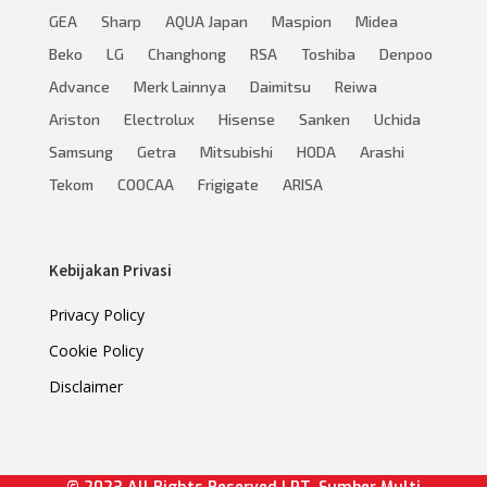
GEA
Sharp
AQUA Japan
Maspion
Midea
Beko
LG
Changhong
RSA
Toshiba
Denpoo
Advance
Merk Lainnya
Daimitsu
Reiwa
Ariston
Electrolux
Hisense
Sanken
Uchida
Samsung
Getra
Mitsubishi
HODA
Arashi
Tekom
COOCAA
Frigigate
ARISA
Kebijakan Privasi
Privacy Policy
Cookie Policy
Disclaimer