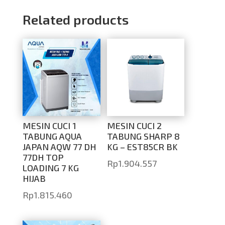
Related products
MESIN CUCI 1
MESIN CUCI 2
TABUNG AQUA
TABUNG SHARP 8
JAPAN AQW 77 DH
KG – EST85CR BK
77DH TOP
Rp
1.904.557
LOADING 7 KG
HIJAB
Rp
1.815.460