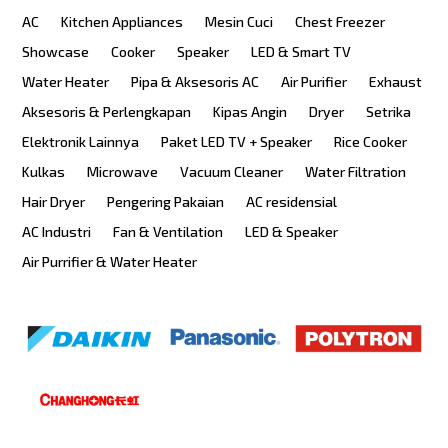
AC
Kitchen Appliances
Mesin Cuci
Chest Freezer
Showcase
Cooker
Speaker
LED & Smart TV
Water Heater
Pipa & Aksesoris AC
Air Purifier
Exhaust
Aksesoris & Perlengkapan
Kipas Angin
Dryer
Setrika
Elektronik Lainnya
Paket LED TV + Speaker
Rice Cooker
Kulkas
Microwave
Vacuum Cleaner
Water Filtration
Hair Dryer
Pengering Pakaian
AC residensial
AC Industri
Fan & Ventilation
LED & Speaker
Air Purrifier & Water Heater