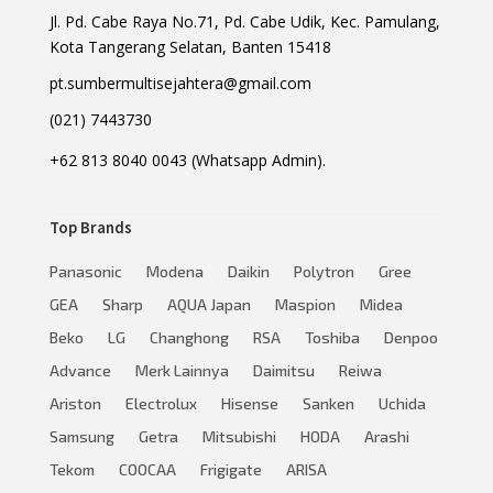
Jl. Pd. Cabe Raya No.71, Pd. Cabe Udik, Kec. Pamulang,
Kota Tangerang Selatan, Banten 15418
pt.sumbermultisejahtera@gmail.com
(021) 7443730
+62 813 8040 0043 (Whatsapp Admin).
Top Brands
Panasonic
Modena
Daikin
Polytron
Gree
GEA
Sharp
AQUA Japan
Maspion
Midea
Beko
LG
Changhong
RSA
Toshiba
Denpoo
Advance
Merk Lainnya
Daimitsu
Reiwa
Ariston
Electrolux
Hisense
Sanken
Uchida
Samsung
Getra
Mitsubishi
HODA
Arashi
Tekom
COOCAA
Frigigate
ARISA