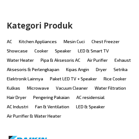
Kategori Produk
AC
Kitchen Appliances
Mesin Cuci
Chest Freezer
Showcase
Cooker
Speaker
LED & Smart TV
Water Heater
Pipa & Aksesoris AC
Air Purifier
Exhaust
Aksesoris & Perlengkapan
Kipas Angin
Dryer
Setrika
Elektronik Lainnya
Paket LED TV + Speaker
Rice Cooker
Kulkas
Microwave
Vacuum Cleaner
Water Filtration
Hair Dryer
Pengering Pakaian
AC residensial
AC Industri
Fan & Ventilation
LED & Speaker
Air Purrifier & Water Heater