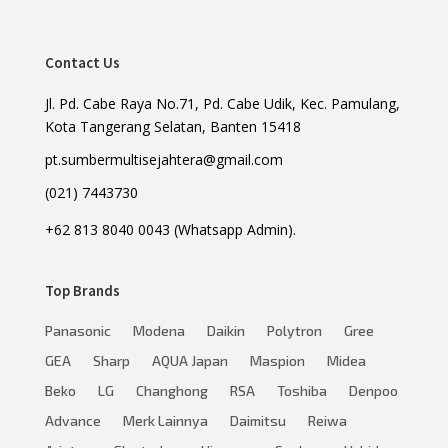
Contact Us
Jl. Pd. Cabe Raya No.71, Pd. Cabe Udik, Kec. Pamulang,
Kota Tangerang Selatan, Banten 15418
pt.sumbermultisejahtera@gmail.com
(021) 7443730
+62 813 8040 0043 (Whatsapp Admin).
Top Brands
Panasonic
Modena
Daikin
Polytron
Gree
GEA
Sharp
AQUA Japan
Maspion
Midea
Beko
LG
Changhong
RSA
Toshiba
Denpoo
Advance
Merk Lainnya
Daimitsu
Reiwa