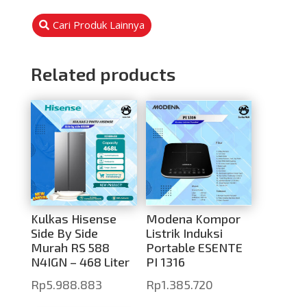
Cari Produk Lainnya
Related products
Kulkas Hisense
Modena Kompor
Side By Side
Listrik Induksi
Murah RS 588
Portable ESENTE
N4IGN – 468 Liter
PI 1316
Rp
5.988.883
Rp
1.385.720