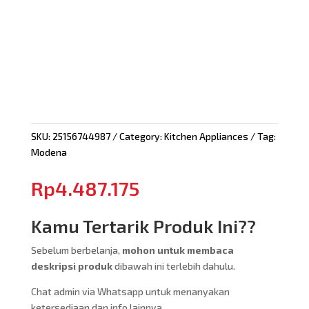
SKU:
25156744987
Category:
Kitchen Appliances
Tag:
Modena
Rp
4.487.175
Kamu Tertarik Produk Ini??
Sebelum berbelanja,
mohon untuk membaca
deskripsi produk
dibawah ini terlebih dahulu.
Chat admin via Whatsapp untuk menanyakan
ketersediaan dan info lainnya.