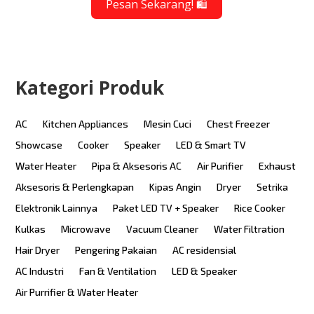
Pesan Sekarang! 🛍️
Kategori Produk
AC
Kitchen Appliances
Mesin Cuci
Chest Freezer
Showcase
Cooker
Speaker
LED & Smart TV
Water Heater
Pipa & Aksesoris AC
Air Purifier
Exhaust
Aksesoris & Perlengkapan
Kipas Angin
Dryer
Setrika
Elektronik Lainnya
Paket LED TV + Speaker
Rice Cooker
Kulkas
Microwave
Vacuum Cleaner
Water Filtration
Hair Dryer
Pengering Pakaian
AC residensial
AC Industri
Fan & Ventilation
LED & Speaker
Air Purrifier & Water Heater