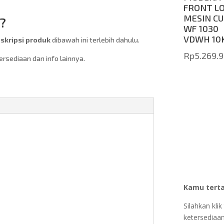
FRONT L
MESIN CU
?
WF 1030
VDWH 10
kripsi produk
dibawah ini terlebih dahulu.
Rp
5.269.
sediaan dan info lainnya.
Kamu terta
Silahkan kl
ketersediaan