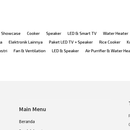
Showcase
Cooker
Speaker
LED & Smart TV
Water Heater
ka
Elektronik Lainnya
Paket LED TV + Speaker
Rice Cooker
K
ustri
Fan & Ventilation
LED & Speaker
Air Purrifier & Water He
Main Menu
Beranda