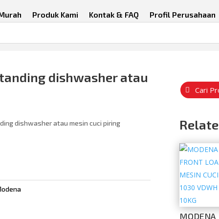
 Murah
Produk Kami
Kontak & FAQ
Profil Perusahaan
standing dishwasher atau
Cari P
Relate
ing dishwasher atau mesin cuci piring
Modena
MODENA