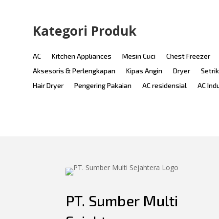
Kategori Produk
AC
Kitchen Appliances
Mesin Cuci
Chest Freezer
Aksesoris & Perlengkapan
Kipas Angin
Dryer
Setri
Hair Dryer
Pengering Pakaian
AC residensial
AC Ind
PT. Sumber Multi