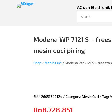
AC dan Elektronik
Modena WP 7121 S – free
mesin cuci piring
Shop
/
Mesin Cuci
/ Modena WP 7121 S – freestand
SKU:
26051342124
Category:
Mesin Cuci
Tag:
Rp
8.728.851