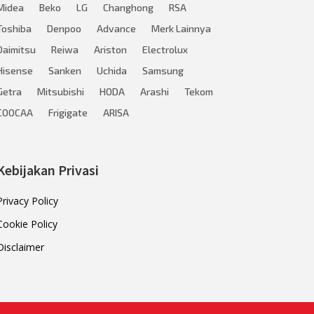
Midea
Beko
LG
Changhong
RSA
Toshiba
Denpoo
Advance
Merk Lainnya
Daimitsu
Reiwa
Ariston
Electrolux
Hisense
Sanken
Uchida
Samsung
Getra
Mitsubishi
HODA
Arashi
Tekom
COOCAA
Frigigate
ARISA
Kebijakan Privasi
Privacy Policy
Cookie Policy
Disclaimer