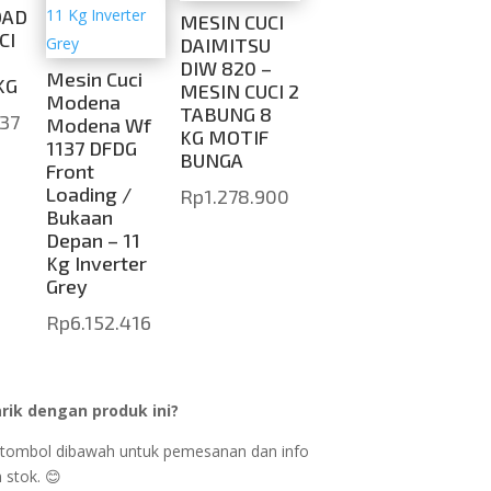
OAD
MESIN CUCI
CI
DAIMITSU
DIW 820 –
Mesin Cuci
KG
MESIN CUCI 2
Modena
TABUNG 8
937
Modena Wf
KG MOTIF
1137 DFDG
BUNGA
Front
Loading /
Rp
1.278.900
Bukaan
Depan – 11
Kg Inverter
Grey
Rp
6.152.416
rik dengan produk ini?
ik tombol dibawah untuk pemesanan dan info
 stok. 😊