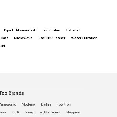
Pipa & Aksesoris AC
Air Purifier
Exhaust
ulkas
Microwave
Vacuum Cleaner
Water Filtration
ater
Top Brands
Panasonic
Modena
Daikin
Polytron
Gree
GEA
Sharp
AQUA Japan
Maspion