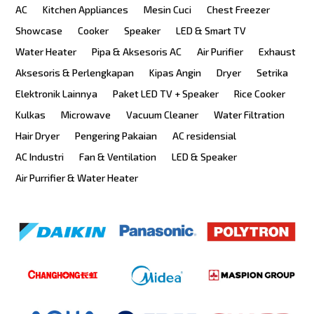
AC
Kitchen Appliances
Mesin Cuci
Chest Freezer
Showcase
Cooker
Speaker
LED & Smart TV
Water Heater
Pipa & Aksesoris AC
Air Purifier
Exhaust
Aksesoris & Perlengkapan
Kipas Angin
Dryer
Setrika
Elektronik Lainnya
Paket LED TV + Speaker
Rice Cooker
Kulkas
Microwave
Vacuum Cleaner
Water Filtration
Hair Dryer
Pengering Pakaian
AC residensial
AC Industri
Fan & Ventilation
LED & Speaker
Air Purrifier & Water Heater