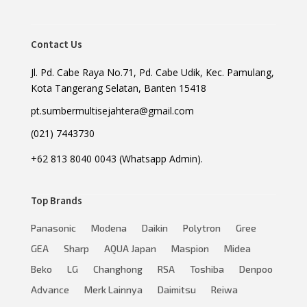
Contact Us
Jl. Pd. Cabe Raya No.71, Pd. Cabe Udik, Kec. Pamulang,
Kota Tangerang Selatan, Banten 15418
pt.sumbermultisejahtera@gmail.com
(021) 7443730
+62 813 8040 0043 (Whatsapp Admin).
Top Brands
Panasonic
Modena
Daikin
Polytron
Gree
GEA
Sharp
AQUA Japan
Maspion
Midea
Beko
LG
Changhong
RSA
Toshiba
Denpoo
Advance
Merk Lainnya
Daimitsu
Reiwa