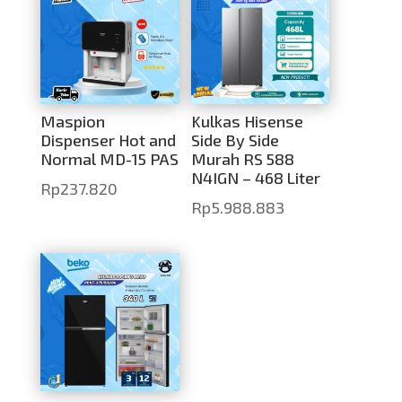
Maspion
Kulkas Hisense
Dispenser Hot and
Side By Side
Normal MD-15 PAS
Murah RS 588
N4IGN – 468 Liter
Rp
237.820
Rp
5.988.883