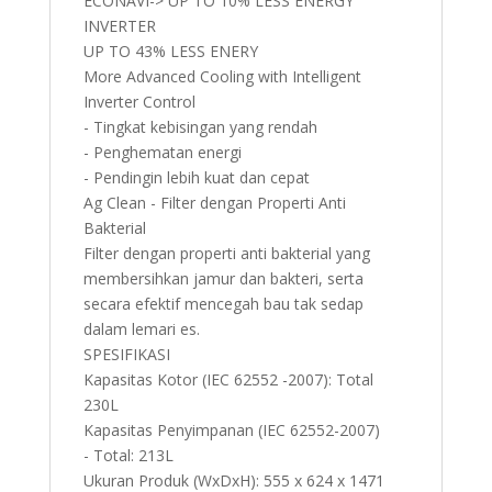
ECONAVI-> UP TO 10% LESS ENERGY
INVERTER
UP TO 43% LESS ENERY
More Advanced Cooling with Intelligent
Inverter Control
- Tingkat kebisingan yang rendah
- Penghematan energi
- Pendingin lebih kuat dan cepat
Ag Clean - Filter dengan Properti Anti
Bakterial
Filter dengan properti anti bakterial yang
membersihkan jamur dan bakteri, serta
secara efektif mencegah bau tak sedap
dalam lemari es.
SPESIFIKASI
Kapasitas Kotor (IEC 62552 -2007): Total
230L
Kapasitas Penyimpanan (IEC 62552-2007)
- Total: 213L
Ukuran Produk (WxDxH): 555 x 624 x 1471