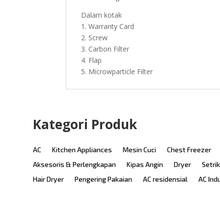
Dalam kotak
1. Warranty Card
2. Screw
3. Carbon Filter
4. Flap
5. Microwparticle Filter
Kategori Produk
AC
Kitchen Appliances
Mesin Cuci
Chest Freezer
Aksesoris & Perlengkapan
Kipas Angin
Dryer
Setri
Hair Dryer
Pengering Pakaian
AC residensial
AC Ind