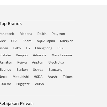
Top Brands
Panasonic
Modena
Daikin
Polytron
Gree
GEA
Sharp
AQUA Japan
Maspion
Midea
Beko
LG
Changhong
RSA
Toshiba
Denpoo
Advance
Merk Lainnya
Daimitsu
Reiwa
Ariston
Electrolux
Hisense
Sanken
Uchida
Samsung
Getra
Mitsubishi
HODA
Arashi
Tekom
COOCAA
Frigigate
ARISA
Kebijakan Privasi