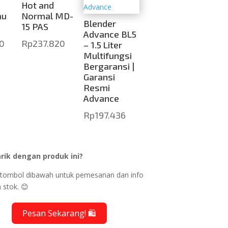
Hot and
au
Normal MD-
Blender
15 PAS
Advance BL5
0
Rp
237.820
– 1.5 Liter
Multifungsi
Bergaransi |
Garansi
Resmi
Advance
Rp
197.436
rik dengan produk ini?
ik tombol dibawah untuk pemesanan dan info
 stok. 😊
Pesan Sekarang! 🛍️