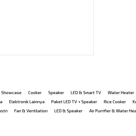
Showcase
Cooker
Speaker
LED & Smart TV
Water Heater
ka
Elektronik Lainnya
Paket LED TV + Speaker
Rice Cooker
K
ustri
Fan & Ventilation
LED & Speaker
Air Purrifier & Water He