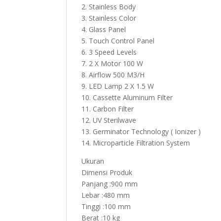
2. Stainless Body
3. Stainless Color
4. Glass Panel
5. Touch Control Panel
6. 3 Speed Levels
7. 2 X Motor 100 W
8. Airflow 500 M3/H
9. LED Lamp 2 X 1.5 W
10. Cassette Aluminum Filter
11. Carbon Filter
12. UV Sterilwave
13. Germinator Technology ( Ionizer )
14. Microparticle Filtration System
Ukuran
Dimensi Produk
Panjang :900 mm
Lebar :480 mm
Tinggi :100 mm
Berat :10 kg