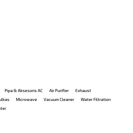
Pipa & Aksesoris AC
Air Purifier
Exhaust
ulkas
Microwave
Vacuum Cleaner
Water Filtration
ater