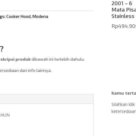
2001 – 6
Mata Pis
Stainless
gs:
Cooker Hood
,
Modena
Rp
494.90
?
kripsi produk
dibawah ini terlebih dahulu.
sediaan dan info lainnya.
Kamu terta
Silahkan kl
ketersediaan
AHUN