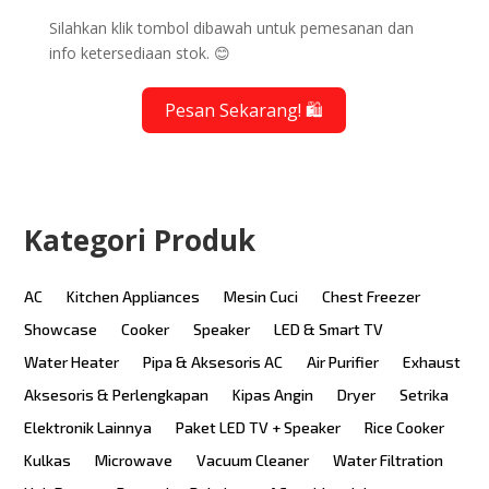
Silahkan klik tombol dibawah untuk pemesanan dan
info ketersediaan stok. 😊
Pesan Sekarang! 🛍️
Kategori Produk
AC
Kitchen Appliances
Mesin Cuci
Chest Freezer
Showcase
Cooker
Speaker
LED & Smart TV
Water Heater
Pipa & Aksesoris AC
Air Purifier
Exhaust
Aksesoris & Perlengkapan
Kipas Angin
Dryer
Setrika
Elektronik Lainnya
Paket LED TV + Speaker
Rice Cooker
Kulkas
Microwave
Vacuum Cleaner
Water Filtration