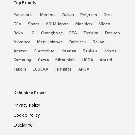
Top Brands
Panasonic
Modena
Daikin
Polytron
Gree
GEA
Sharp
AQUA Japan
Maspion
Midea
Beko
LG
Changhong
RSA
Toshiba
Denpoo
Advance
Merk Lainnya
Daimitsu
Reiwa
Ariston
Electrolux
Hisense
Sanken
Uchida
Samsung
Getra
Mitsubishi
HODA
Arashi
Tekom
COOCAA
Frigigate
ARISA
Kebijakan Privasi
Privacy Policy
Cookie Policy
Disclaimer