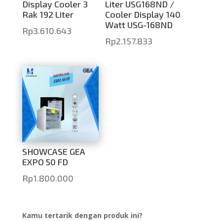
Display Cooler 3
Liter USG168ND /
Rak 192 Liter
Cooler Display 140
Watt USG-168ND
Rp
3.610.643
Rp
2.157.833
SHOWCASE GEA
EXPO 50 FD
Rp
1.800.000
Kamu tertarik dengan produk ini?