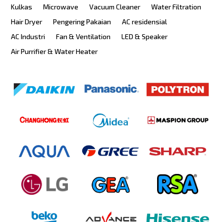
Kulkas
Microwave
Vacuum Cleaner
Water Filtration
Hair Dryer
Pengering Pakaian
AC residensial
AC Industri
Fan & Ventilation
LED & Speaker
Air Purrifier & Water Heater