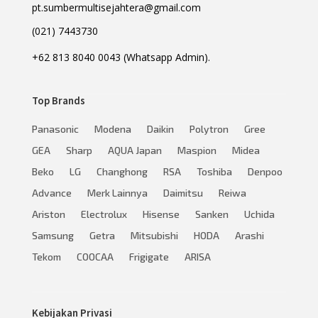
pt.sumbermultisejahtera@gmail.com
(021) 7443730
+62 813 8040 0043 (Whatsapp Admin).
Top Brands
Panasonic
Modena
Daikin
Polytron
Gree
GEA
Sharp
AQUA Japan
Maspion
Midea
Beko
LG
Changhong
RSA
Toshiba
Denpoo
Advance
Merk Lainnya
Daimitsu
Reiwa
Ariston
Electrolux
Hisense
Sanken
Uchida
Samsung
Getra
Mitsubishi
HODA
Arashi
Tekom
COOCAA
Frigigate
ARISA
Kebijakan Privasi