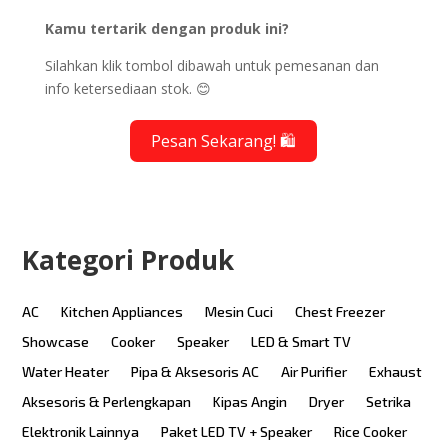
Kamu tertarik dengan produk ini?
Silahkan klik tombol dibawah untuk pemesanan dan
info ketersediaan stok. 😊
Pesan Sekarang! 🛍️
Kategori Produk
AC
Kitchen Appliances
Mesin Cuci
Chest Freezer
Showcase
Cooker
Speaker
LED & Smart TV
Water Heater
Pipa & Aksesoris AC
Air Purifier
Exhaust
Aksesoris & Perlengkapan
Kipas Angin
Dryer
Setrika
Elektronik Lainnya
Paket LED TV + Speaker
Rice Cooker