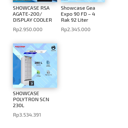
SHOWCASE RSA
Showcase Gea
AGATE-200/
Expo 90 FD – 4
DISPLAY COOLER
Rak 92 Liter
Rp
2.950.000
Rp
2.345.000
SHOWCASE
POLYTRON SCN
230L
Rp
3.534.391