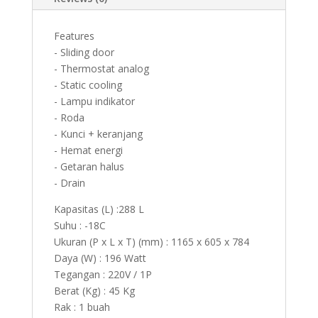
Features
- Sliding door
- Thermostat analog
- Static cooling
- Lampu indikator
- Roda
- Kunci + keranjang
- Hemat energi
- Getaran halus
- Drain
Kapasitas (L) :288 L
Suhu : -18C
Ukuran (P x L x T) (mm) : 1165 x 605 x 784
Daya (W) : 196 Watt
Tegangan : 220V / 1P
Berat (Kg) : 45 Kg
Rak : 1 buah