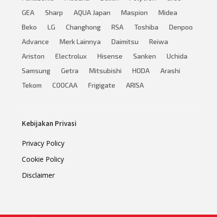
GEA
Sharp
AQUA Japan
Maspion
Midea
Beko
LG
Changhong
RSA
Toshiba
Denpoo
Advance
Merk Lainnya
Daimitsu
Reiwa
Ariston
Electrolux
Hisense
Sanken
Uchida
Samsung
Getra
Mitsubishi
HODA
Arashi
Tekom
COOCAA
Frigigate
ARISA
Kebijakan Privasi
Privacy Policy
Cookie Policy
Disclaimer