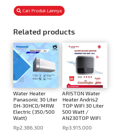
Cari Produk Lainnya
Related products
Water Heater
ARISTON Water
Panasonic 30 Liter
Heater Andris2
DH-30HCD/MRW
TOP WIFI 30 Liter
Electric (350/500
500 Watt /
Watt)
AN230TOP WIFI
Rp
2.386.300
Rp
3.915.000