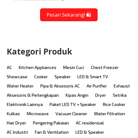
Pesan Sekarang! 🛍️
Kategori Produk
AC
Kitchen Appliances
Mesin Cuci
Chest Freezer
Showcase
Cooker
Speaker
LED & Smart TV
Water Heater
Pipa & Aksesoris AC
Air Purifier
Exhaust
Aksesoris & Perlengkapan
Kipas Angin
Dryer
Setrika
Elektronik Lainnya
Paket LED TV + Speaker
Rice Cooker
Kulkas
Microwave
Vacuum Cleaner
Water Filtration
Hair Dryer
Pengering Pakaian
AC residensial
AC Industri
Fan & Ventilation
LED & Speaker