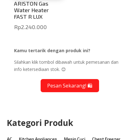
ARISTON Gas
Water Heater
FAST R LUX
Rp
2.240.000
Kamu tertarik dengan produk ini?
Silahkan klik tombol dibawah untuk pemesanan dan
info ketersediaan stok. 😊
Pesan Sekarang! 🛍️
Kategori Produk
AC
Kitchen Appliances
Mesin Cuci
Chest Freezer