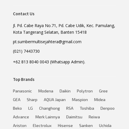
Contact Us
Jl. Pd. Cabe Raya No.71, Pd. Cabe Udik, Kec. Pamulang,
Kota Tangerang Selatan, Banten 15418
pt.sumbermultisejahtera@gmail.com
(021) 7443730
+62 813 8040 0043 (Whatsapp Admin).
Top Brands
Panasonic
Modena
Daikin
Polytron
Gree
GEA
Sharp
AQUA Japan
Maspion
Midea
Beko
LG
Changhong
RSA
Toshiba
Denpoo
Advance
Merk Lainnya
Daimitsu
Reiwa
Ariston
Electrolux
Hisense
Sanken
Uchida