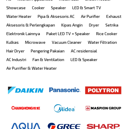
Showcase
Cooker
Speaker
LED & Smart TV
Water Heater
Pipa & Aksesoris AC
Air Purifier
Exhaust
Aksesoris & Perlengkapan
Kipas Angin
Dryer
Setrika
Elektronik Lainnya
Paket LED TV + Speaker
Rice Cooker
Kulkas
Microwave
Vacuum Cleaner
Water Filtration
Hair Dryer
Pengering Pakaian
AC residensial
AC Industri
Fan & Ventilation
LED & Speaker
Air Purrifier & Water Heater