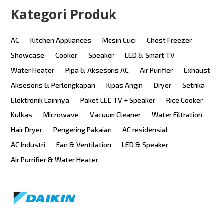
Kategori Produk
AC
Kitchen Appliances
Mesin Cuci
Chest Freezer
Showcase
Cooker
Speaker
LED & Smart TV
Water Heater
Pipa & Aksesoris AC
Air Purifier
Exhaust
Aksesoris & Perlengkapan
Kipas Angin
Dryer
Setrika
Elektronik Lainnya
Paket LED TV + Speaker
Rice Cooker
Kulkas
Microwave
Vacuum Cleaner
Water Filtration
Hair Dryer
Pengering Pakaian
AC residensial
AC Industri
Fan & Ventilation
LED & Speaker
Air Purrifier & Water Heater