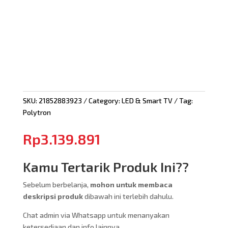
SKU:
21852883923
Category:
LED & Smart TV
Tag:
Polytron
Rp
3.139.891
Kamu Tertarik Produk Ini??
Sebelum berbelanja,
mohon untuk membaca
deskripsi produk
dibawah ini terlebih dahulu.
Chat admin via Whatsapp untuk menanyakan
ketersediaan dan info lainnya.