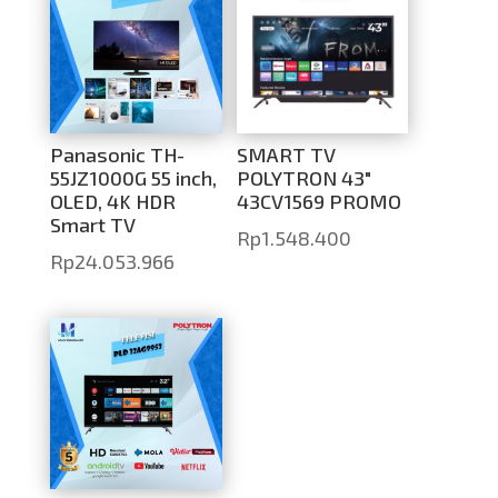
Panasonic TH-
SMART TV
55JZ1000G 55 inch,
POLYTRON 43″
OLED, 4K HDR
43CV1569 PROMO
Smart TV
Rp
1.548.400
Rp
24.053.966