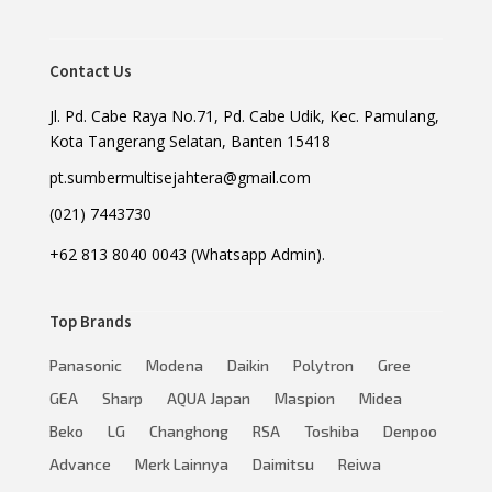
Contact Us
Jl. Pd. Cabe Raya No.71, Pd. Cabe Udik, Kec. Pamulang,
Kota Tangerang Selatan, Banten 15418
pt.sumbermultisejahtera@gmail.com
(021) 7443730
+62 813 8040 0043 (Whatsapp Admin).
Top Brands
Panasonic
Modena
Daikin
Polytron
Gree
GEA
Sharp
AQUA Japan
Maspion
Midea
Beko
LG
Changhong
RSA
Toshiba
Denpoo
Advance
Merk Lainnya
Daimitsu
Reiwa