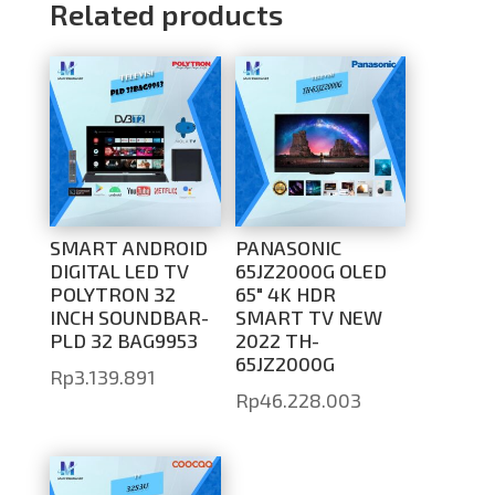
Related products
SMART ANDROID
PANASONIC
DIGITAL LED TV
65JZ2000G OLED
POLYTRON 32
65″ 4K HDR
INCH SOUNDBAR-
SMART TV NEW
PLD 32 BAG9953
2022 TH-
65JZ2000G
Rp
3.139.891
Rp
46.228.003