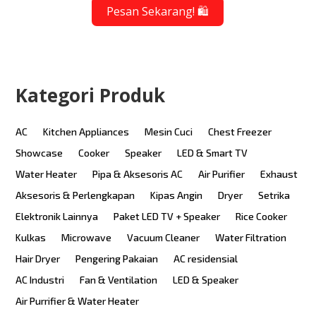
Pesan Sekarang! 🛍️
Kategori Produk
AC
Kitchen Appliances
Mesin Cuci
Chest Freezer
Showcase
Cooker
Speaker
LED & Smart TV
Water Heater
Pipa & Aksesoris AC
Air Purifier
Exhaust
Aksesoris & Perlengkapan
Kipas Angin
Dryer
Setrika
Elektronik Lainnya
Paket LED TV + Speaker
Rice Cooker
Kulkas
Microwave
Vacuum Cleaner
Water Filtration
Hair Dryer
Pengering Pakaian
AC residensial
AC Industri
Fan & Ventilation
LED & Speaker
Air Purrifier & Water Heater