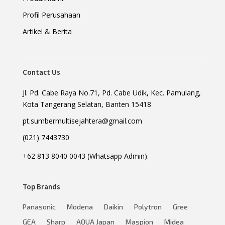
Profil Perusahaan
Artikel & Berita
Contact Us
Jl. Pd. Cabe Raya No.71, Pd. Cabe Udik, Kec. Pamulang,
Kota Tangerang Selatan, Banten 15418
pt.sumbermultisejahtera@gmail.com
(021) 7443730
+62 813 8040 0043 (Whatsapp Admin).
Top Brands
Panasonic
Modena
Daikin
Polytron
Gree
GEA
Sharp
AQUA Japan
Maspion
Midea