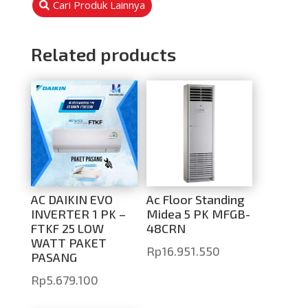
Cari Produk Lainnya
Related products
AC DAIKIN EVO
Ac Floor Standing
INVERTER 1 PK –
Midea 5 PK MFGB-
FTKF 25 LOW
48CRN
WATT PAKET
Rp
16.951.550
PASANG
Rp
5.679.100