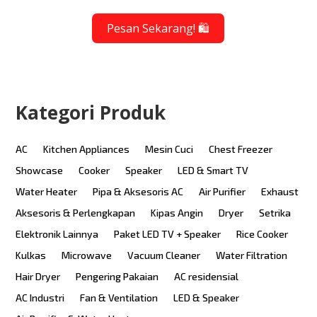
Pesan Sekarang! 🛍️
Kategori Produk
AC
Kitchen Appliances
Mesin Cuci
Chest Freezer
Showcase
Cooker
Speaker
LED & Smart TV
Water Heater
Pipa & Aksesoris AC
Air Purifier
Exhaust
Aksesoris & Perlengkapan
Kipas Angin
Dryer
Setrika
Elektronik Lainnya
Paket LED TV + Speaker
Rice Cooker
Kulkas
Microwave
Vacuum Cleaner
Water Filtration
Hair Dryer
Pengering Pakaian
AC residensial
AC Industri
Fan & Ventilation
LED & Speaker