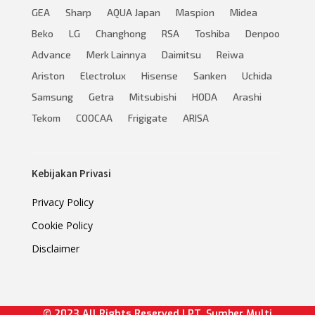
GEA
Sharp
AQUA Japan
Maspion
Midea
Beko
LG
Changhong
RSA
Toshiba
Denpoo
Advance
Merk Lainnya
Daimitsu
Reiwa
Ariston
Electrolux
Hisense
Sanken
Uchida
Samsung
Getra
Mitsubishi
HODA
Arashi
Tekom
COOCAA
Frigigate
ARISA
Kebijakan Privasi
Privacy Policy
Cookie Policy
Disclaimer
© 2023 All Rights Reserved | PT. Sumber Multi